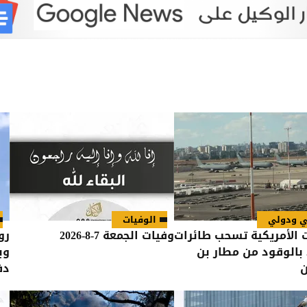
ي ودولي
الوفيات
 الأمريكية تسحب طائرات
وفيات الجمعة 7-8-2026
رو
 بالوقود من مطار بن
وب
ن
دف