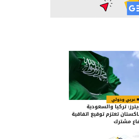
عربي ودولي
يترز: تركيا والسعودية
اكستان تعتزم توقيع اتفاقية
اع مشترك