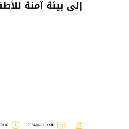
إلى بيئة آمنة للأط
الأحد، 21-04-2024
01:02 م