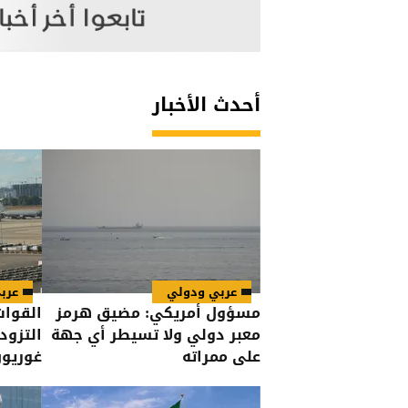
أحدث الأخبار
عربي ودولي
عرب
مسؤول أمريكي: مضيق هرمز
القوات
معبر دولي ولا تسيطر أي جهة
التزود
على ممراته
غوريو