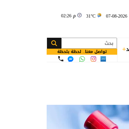
02:26 م
0
31°C
د
تواصل معنا.. لحظة بلحظة