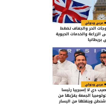
عربي ودولي
جات الحر والجفاف تضغط
ى الزراعة والخدمات الحيوية
 بريطانيا
عربي ودولي
صيب دي لا إسبرييا رئيسا
ولومبيا الجمعة يقرّبها من
شنطن وينقلها من اليسار