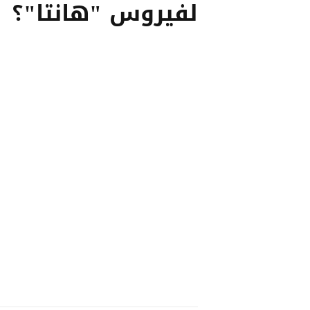
لفيروس "هانتا"؟