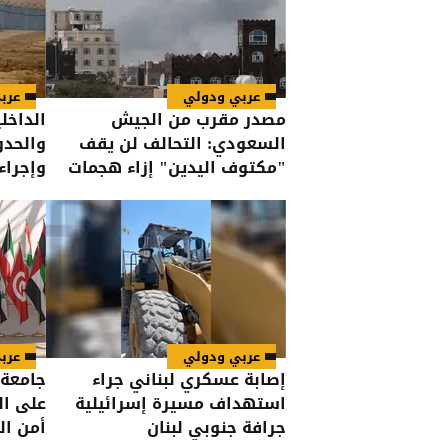
عربي ودولي
عرب
مصدر مقرب من الجيش
الداخلي
السعودي: التحالف لن يقف
والحدو
"مكتوف اليدين" إزاء هجمات
وإجراء
الحوثيين على القوات اليمنية
درجات 
عربي ودولي
عرب
إصابة عسكري لبناني جراء
جامعة 
استهداف مسيرة إسرائيلية
على ال
جرافة جنوبي لبنان
أمن ال