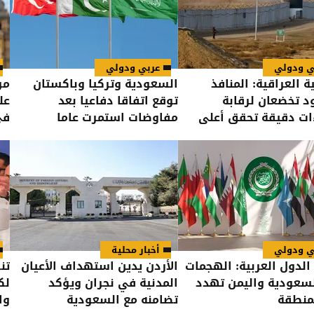
ي ودولي
عربي ودولي
ة العراقية: المنافذ
السعودية وتركيا وباكستان
مو
د تخضعان لرقابة
توقع اتفاقا دفاعيا بعد
عل
ات دقيقة تحقق أعلى
مفاوضات استمرت عاما
في
الأمن
ي ودولي
أخبار محلية
الدول العربية: الهجمات
الأردن يدين استهداف الأعيان
تن
سعودية واليمن تهدد
المدنية في نجران ويؤكد
لك
منطقة
تضامنه مع السعودية
وا