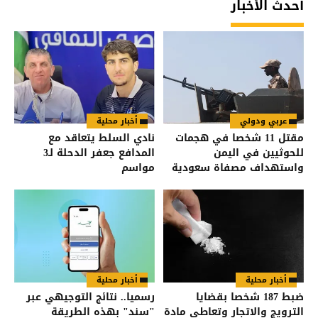
أحدث الأخبار
عربي ودولي
أخبار محلية
مقتل 11 شخصا في هجمات
نادي السلط يتعاقد مع
للحوثيين في اليمن
المدافع جعفر الدحلة لـ3
واستهداف مصفاة سعودية
مواسم
أخبار محلية
أخبار محلية
ضبط 187 شخصا بقضايا
رسميا.. نتائج التوجيهي عبر
الترويج والاتجار وتعاطي مادة
"سند" بهذه الطريقة