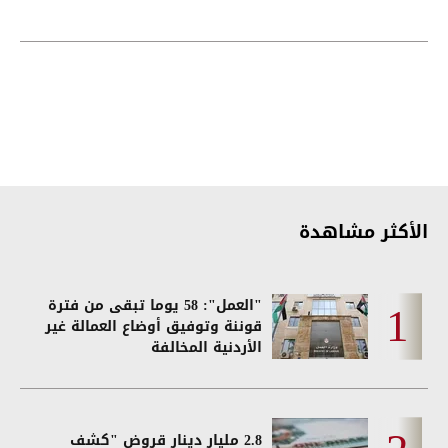
الأكثر مشاهدة
"العمل": 58 يوما تبقى من فترة
قوننة وتوفيق أوضاع العمالة غير
الأردنية المخالفة
2.8 مليار دينار قروض "كشف