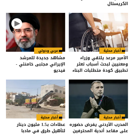
الكريستال
أخبار محلية
عربي ودولي
الأمير مرعد يلتقي وزراء
مشاهد جديدة للمرشد
ومعنيين لبحث أسباب تعثر
الإيراني مجتبى خامنئي -
تطبيق كودة متطلبات البناء
فيديو
للأشخاص ذوي الإعاقة
أخبار محلية
أخبار محلية
المدرب الأردني يفرض حضوره
عطاءات بـ1.5 مليون دينار
على مقاعد أندية المحترفين
لتأهيل طرق في مادبا