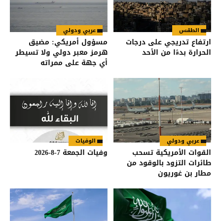
الطقس
عربي ودولي
ارتفاع تدريجي على درجات
مسؤول أمريكي: مضيق
الحرارة بدءًا من الأحد
هرمز معبر دولي ولا تسيطر
أي جهة على ممراته
عربي ودولي
الوفيات
القوات الأمريكية تسحب
وفيات الجمعة 7-8-2026
طائرات التزود بالوقود من
مطار بن غوريون