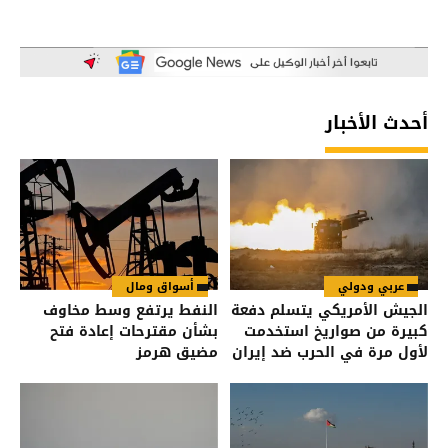
أحدث الأخبار
عربي ودولي
أسواق ومال
الجيش الأمريكي يتسلم دفعة
النفط يرتفع وسط مخاوف
كبيرة من صواريخ استخدمت
بشأن مقترحات إعادة فتح
لأول مرة في الحرب ضد إيران
مضيق هرمز