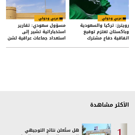
عربي ودولي
عربي ودولي
رويترز: تركيا والسعودية
مسؤول سعودي: تقارير
وباكستان تعتزم توقيع
استخباراتية تشير إلى
اتفاقية دفاع مشترك
استعداد جماعات عراقية لشن
هجمات على السعودية
الأكثر مشاهدة
هل ستُعلن نتائج التوجيهي