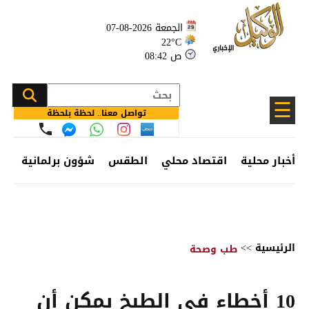
الجمعة 2026-08-07
22°C
08:42 ص
☰
تواصل معنا.. لحظة بلحظة
أخبار محلية
اقتصاد محلي
الطقس
شؤون برلمانية
وظ
الرئيسية
>>
طب وصحة
10 أخطاء في الطبخ يمكن أن