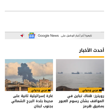
أحدث الأخبار
عربي ودولي
عربي ودولي
رويترز: هناك تباين في
غارة إسرائيلية ثانية على
المواقف بشأن رسوم العبور
محيط بلدة البرج الشمالي
بمضيق هرمز
بجنوب لبنان