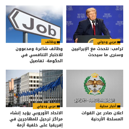
عربي ودولي
وظائف
ترامب: نتحدث مع الإيرانيين
وظائف شاغرة ومدعوون
وسنرى ما سيحدث
للاختبار التنافسي في
الحكومة- تفاصيل
أخبار محلية
عربي ودولي
اعلان صادر عن القوات
الاتحاد الأوروبي يؤيد إنشاء
المسلحة الأردنية
مراكز ترحيل للمهاجرين في
إفريقيا على خلفية أزمة