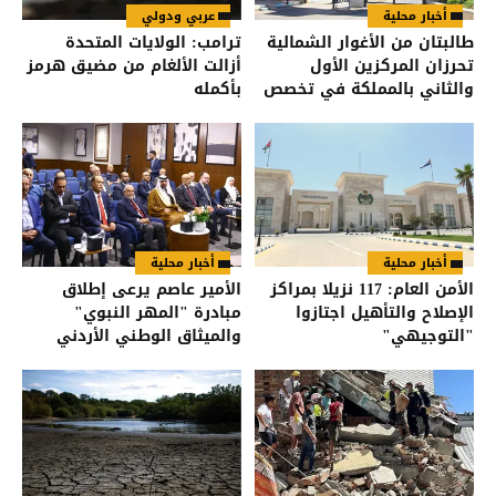
أخبار محلية
عربي ودولي
طالبتان من الأغوار الشمالية
ترامب: الولايات المتحدة
تحرزان المركزين الأول
أزالت الألغام من مضيق هرمز
والثاني بالمملكة في تخصص
بأكمله
الزراعة
أخبار محلية
أخبار محلية
الأمن العام: 117 نزيلا بمراكز
الأمير عاصم يرعى إطلاق
الإصلاح والتأهيل اجتازوا
مبادرة "المهر النبوي"
"التوجيهي"
والميثاق الوطني الأردني
لتيسير الزواج