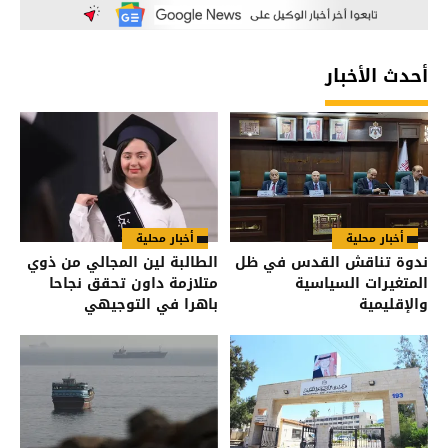
أحدث الأخبار
أخبار محلية
أخبار محلية
ندوة تناقش القدس في ظل
الطالبة لين المجالي من ذوي
المتغيرات السياسية
متلازمة داون تحقق نجاحا
والإقليمية
باهرا في التوجيهي