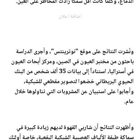
الدماغ، وكلما كانت أقل سمكاّ زادت المخاطر على العين.
اضافة اعلان
ونُشرت النتائج على موقع "نوترينتس"، وأجرى الدراسة
باحثون من مختبر العيون في الصين، ومركز أبحاث العيون
في أستراليا، استناداً إلى بيانات 35 ألف شخص من البنك
الحيوي البريطاني خضعوا لتصوير مقطعي للشبكية،
وأجابوا على استبيان عن المشروبات التي تناولوها خلال
عام.
وأظهرت النتائج أن شاربي القهوة لديهم زيادة كبيرة في
سماكة طبقة الألياف العصبية الشبكية البقعية، خاصة أولئك