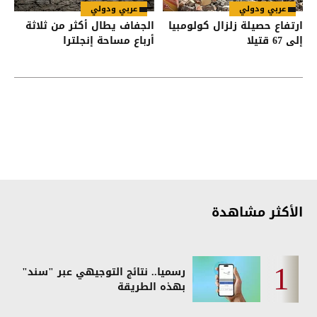
عربي ودولي
عربي ودولي
ارتفاع حصيلة زلزال كولومبيا
الجفاف يطال أكثر من ثلاثة
إلى 67 قتيلا
أرباع مساحة إنجلترا
الأكثر مشاهدة
رسميا.. نتائج التوجيهي عبر "سند"
بهذه الطريقة