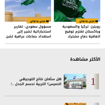
عربي ودولي
عربي ودولي
رويترز: تركيا والسعودية
مسؤول سعودي: تقارير
وباكستان تعتزم توقيع
استخباراتية تشير إلى
اتفاقية دفاع مشترك
استعداد جماعات عراقية لشن
هجمات على السعودية
الأكثر مشاهدة
هل ستُعلن نتائج التوجيهي
الخميس؟ التربية تحسم الجدل ..!