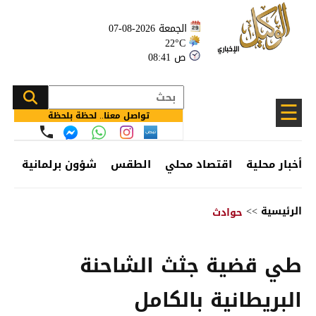
الجمعة 2026-08-07
22°C
08:41 ص
☰
تواصل معنا.. لحظة بلحظة
أخبار محلية
اقتصاد محلي
الطقس
شؤون برلمانية
وظ
الرئيسية
>>
حوادث
طي قضية جثث الشاحنة
البريطانية بالكامل