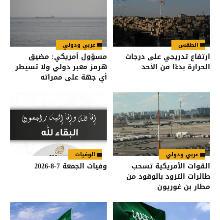
الطقس
عربي ودولي
ارتفاع تدريجي على درجات
مسؤول أمريكي: مضيق
الحرارة بدءًا من الأحد
هرمز معبر دولي ولا تسيطر
أي جهة على ممراته
عربي ودولي
الوفيات
القوات الأمريكية تسحب
وفيات الجمعة 7-8-2026
طائرات التزود بالوقود من
مطار بن غوريون