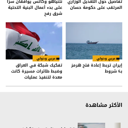
تفاصيل حول التعديل الوزاري
نتنياهو وكاتس يوافقان سرًا
المرتقب على حكومة حسان
على بدء أعمال البنية التحتية
شرق رفح
عربي ودولي
عربي ودولي
إيران تربط إعادة فتح هرمز
تفكيك شبكة في العراق
بـ6 شروط
وضبط طائرات مسيرة كانت
معدة لتنفيذ عمليات
الأكثر مشاهدة