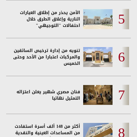
الأمن يحذر من إطلاق العيارات
النارية وإغلاق الطرق خلال
احتفالات "التوجيهي"
تنويه من إدارة ترخيص السائقين
والمركبات اعتبارا من الأحد وحتى
الخميس
فنان مصري شهير يعلن اعتزاله
التمثيل نهائيا
أكثر من 148 ألف أسرة استفادت
من المساعدات العينية والنقدية