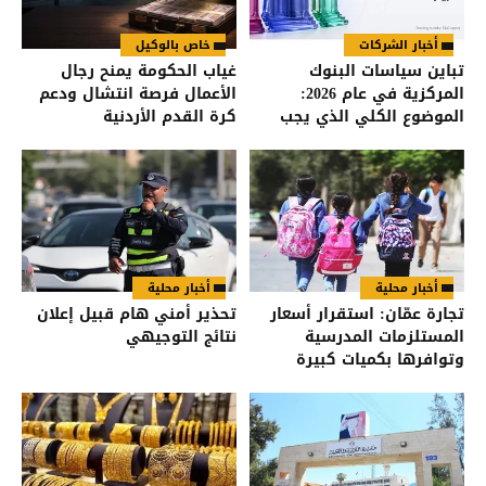
أخبار الشركات
خاص بالوكيل
تباين سياسات البنوك
غياب الحكومة يمنح رجال
المركزية في عام 2026:
الأعمال فرصة انتشال ودعم
الموضوع الكلي الذي يجب
كرة القدم الأردنية
على كل متداول فهمه
أخبار محلية
أخبار محلية
تجارة عمّان: استقرار أسعار
تحذير أمني هام قبيل إعلان
المستلزمات المدرسية
نتائج التوجيهي
وتوافرها بكميات كبيرة