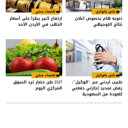
خاص بالوكيل
اقتصاد محلي
تنويه هام بخصوص اعلان
ارتفاع كبير يطرأ على أسعار
نتائج التوجيهي
الذهب في الأردن الأحد
خاص بالوكيل
اقتصاد محلي
طبيب أردني عبر "الوكيل":
2527 طن خضار ترد السوق
رفض تمديد إجازتي دفعني
المركزي اليوم
للعودة من السعودية