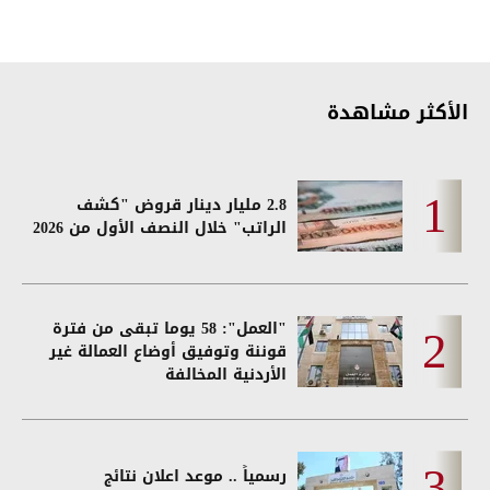
الأكثر مشاهدة
2.8 مليار دينار قروض "كشف
الراتب" خلال النصف الأول من 2026
"العمل": 58 يوما تبقى من فترة
قوننة وتوفيق أوضاع العمالة غير
الأردنية المخالفة
رسمياً .. موعد اعلان نتائج