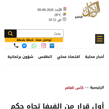
الأحد 2026-08-09
28°C
10:52 ص
☰
تواصل معنا.. لحظة بلحظة
أخبار محلية
اقتصاد محلي
الطقس
شؤون برلمانية
وظ
الرئيسية
>>
كأس العالم
أول قرار من الفيفا تجاه حكم