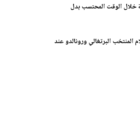
جة خلال الوقت المحتسب بدل
ي مشواره في كأس العالم 2026، فيما انتهت أحلام المنتخب البرتغالي ورونالدو عند