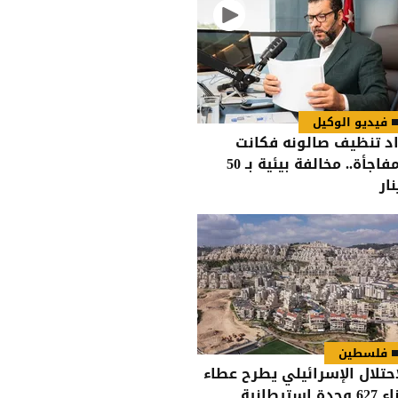
فيديو الوكيل
اد تنظيف صالونه فكانت
المفاجأة.. مخالفة بيئية بـ 50
نار
فلسطين
احتلال الإسرائيلي يطرح عطاء
لبناء 627 وحدة استيطانية