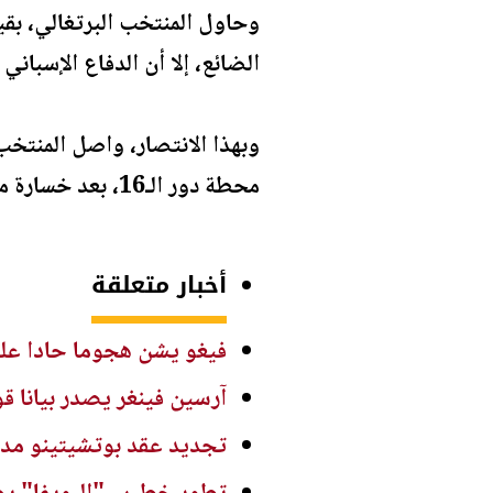
وحاول المنتخب البرتغالي، بقي
الضائع، إلا أن الدفاع الإسبان
محطة دور الـ16، بعد خسارة مؤلمة بهدف قاتل حمل توقيع ميرينو.
أخبار متعلقة
فيغو يشن هجوما حادا على 
آرسين فينغر يصدر بيانا
تجديد عقد بوتشيتينو مدربا