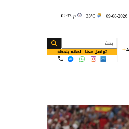
02:33 م
09
33°C
د
تواصل معنا.. لحظة بلحظة