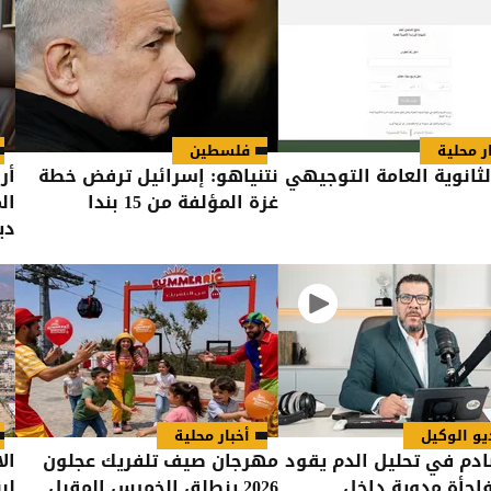
ر محلية
فلسطين
الثانوية العامة التوجيهي
نتنياهو: إسرائيل ترفض خطة
أر
غزة المؤلفة من 15 بندا
دي
يو الوكيل
أخبار محلية
دم في تحليل الدم يقود
مهرجان صيف تلفريك عجلون
ال
اجأة مدوية داخل
2026 ينطلق الخميس المقبل