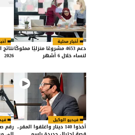
أخبار محلية
أخبا
دعم 4653 مشروعًا منزليًا مملوكًا
نتائج 
لنساء خلال 6 أشهر
2026
فيديو الوكيل
فيد
أخذوا 140 دينار واغلقوا المقر..
رقم صا
قصة احتيال جديدة باسم
إلى مف