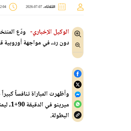
الثلاثاء، 07-07-2026
12:04 
الوكيل الإخباري-
دون رد، في مواجهة أوروبية ق
وأظهرت المباراة تنافساً كبير
ميرينو
البطولة.