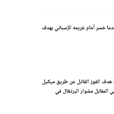
نتخب البرتغالي منافسات كأس العالم 2026 من دور الـ16، بعدما خسر أمام غريمه الإسباني بهدف
ف هدف الفوز القاتل عن طريق ميكيل
ويُنهي في المقابل مشوار البرتغال في