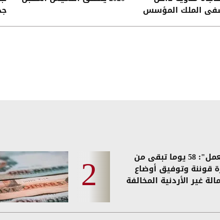
ى الملك المؤسس
جد
"العمل": 58 يوما تبقى من
ة قوننة وتوفيق أوضاع
الة غير الأردنية المخالفة