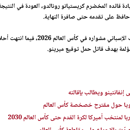
ادة قائده المخضرم كريستيانو رونالدو، العودة في النتي
ي حافظ على تقدمه حتى صافرة النهاية.
وبهذا الانتصار، واصل المنتخب الإسبان
إنفانتينو ويطالب بإقالته
 قويا حول مقترح خصخصة كأس العالم
 لمنتخب أميركا لكرة القدم حتى كأس العالم 2030