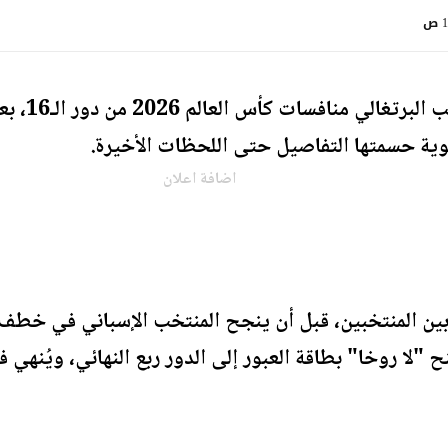
ص
ودّع الم
وية حسمتها التفاصيل حتى اللحظات الأخيرة.
اضافة اعلان
اً بين المنتخبين، قبل أن ينجح المنتخب الإسباني في خط
 في الدقيقة 90+1، ليمنح "لا روخا" بطاقة العبور إلى الدور ربع النهائي، 