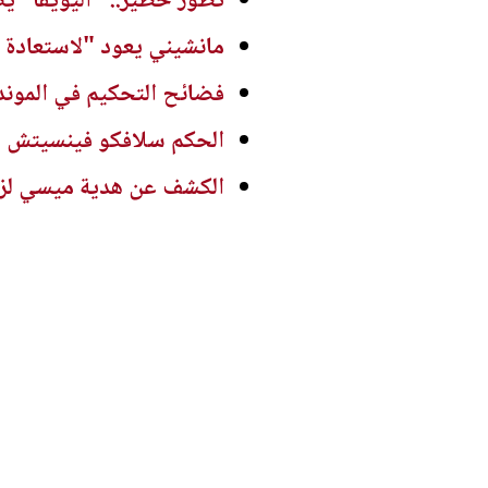
تطور خطير.. "اليويفا" ي
مانشيني يعود "لاستعادة ك
فضائح التحكيم في الموند
الحكم سلافكو فينسيتش يع
الكشف عن هدية ميسي لزمل