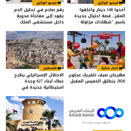
فيديو الوكيل
فيديو الوكيل
أخذوا 140 دينار واغلقوا
رقم صادم في تحليل الدم
المقر.. قصة احتيال جديدة
يقود إلى مفاجأة مدوية
باسم "شهادات مزاولة
داخل مستشفى الملك
المهنة" في الأردن
المؤسس
أخبار محلية
فلسطين
مهرجان صيف تلفريك عجلون
الاحتلال الإسرائيلي يطرح
2026 ينطلق الخميس المقبل
عطاء لبناء 627 وحدة
استيطانية جديدة في
القدس