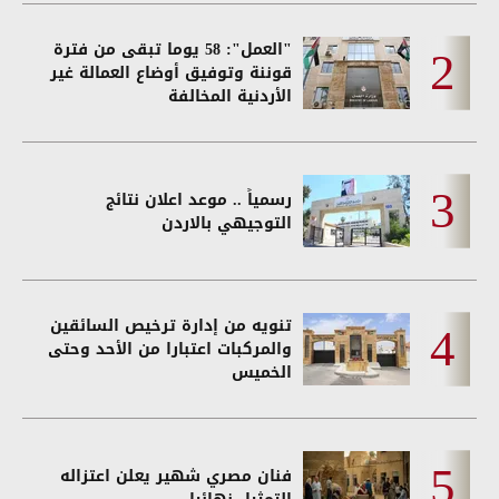
"العمل": 58 يوما تبقى من فترة
قوننة وتوفيق أوضاع العمالة غير
الأردنية المخالفة
رسمياً .. موعد اعلان نتائج
التوجيهي بالاردن
تنويه من إدارة ترخيص السائقين
والمركبات اعتبارا من الأحد وحتى
الخميس
فنان مصري شهير يعلن اعتزاله