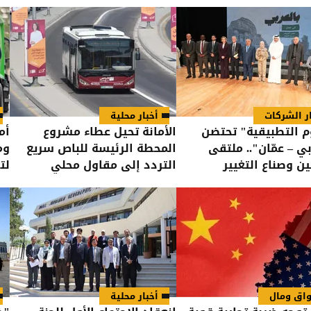
ار الشركات
أخبار محلية
م التطبيقية" تحتضن
الأمانة تحيل عطاء مشروع
بي – عمّان".. ملتقى
المحطة الرئيسة للباص سريع
وم
ين وصناع التغيير
التردد إلى مقاول محلي
لت
اق ومال
أخبار محلية