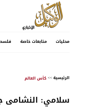
محليات
متابعات خاصة
فلسط
الرئيسية
>>
كأس العالم
سلامي: النشامى ج