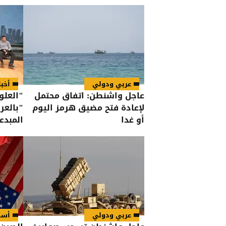
عربي ودولي
أخب
عاجل واشنطن: اتفاق محتمل
"العلو
لإعادة فتح مضيق هرمز اليوم
"بالعر
أو غدا
المبدع
عربي ودولي
أسو