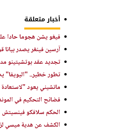
أخبار متعلقة
فيغو يشن هجوما حادا على 
آرسين فينغر يصدر بيانا
تجديد عقد بوتشيتينو مدربا
تطور خطير.. "اليويفا" ي
مانشيني يعود "لاستعادة ك
فضائح التحكيم في الموند
الحكم سلافكو فينسيتش يع
الكشف عن هدية ميسي لزمل