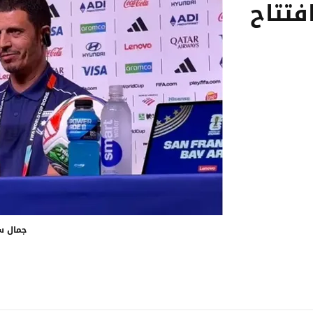
فتتاح
جمال س