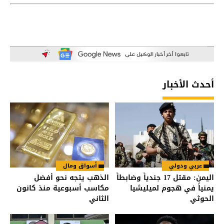
أحدث الأخبار
عربي ودولي
أسواق ومال
اليمن: مقتل 17 جندياً وضابطاً
الذهب يتجه نحو أفضل
يمنياً في هجوم لميليشيا
مكاسب أسبوعية منذ كانون
الحوثي
الثاني