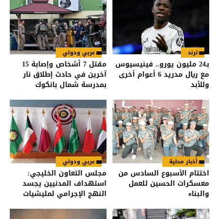
ترند
عربي ودولي
بـ24 مليون يورو.. فينيسيوس
مقتل 7 أشخاص وإصابة 15
مع ريال مدريد 6 أعوام أخرى
آخرين في حادث إطلاق نار
وللأبد
بمدرسة شمال بانكوك
أخبار محلية
عربي ودولي
اختتام الأسبوع السادس من
مجلس التعاون الخليجي:
معسكرات الحسين للعمل
استهداف المدنيين يجسد
والبناء
النهج الإجرامي لمليشيات
الحوثي