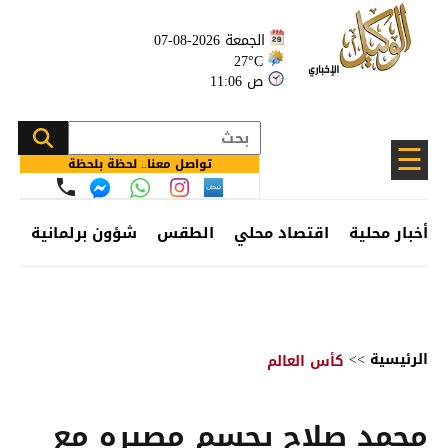
الجمعة 2026-08-07
27°C
11:06 ص
☰
تواصل معنا.. لحظة بلحظة
أخبار محلية
اقتصاد محلي
الطقس
شؤون برلمانية
وظ
الرئيسية
>>
كأس العالم
محمد صلاح يحسم مصيره مع