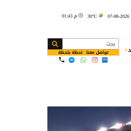
01:43 م
0
30°C
د
تواصل معنا.. لحظة بلحظة