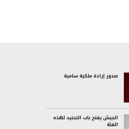
صدور إرادة ملكية سامية
الجيش يفتح باب التجنيد لهذه
الفئة