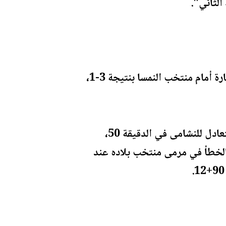
الثاني".
واستهل المنتخب الوطني مشاركته التاريخية الأولى في نهائيات كأس العالم 2026 بخسارة أمام منتخب النمسا بنتيجة 3-1،
وتقدم المنتخب النمساوي عبر رومانو شميد في الدقيقة 20، قبل أن يدرك علي علوان التعادل للنشامى في الدقيقة 50،
الخطأ في مرمى منتخب بلاده عند