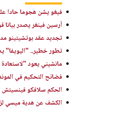
فيغو يشن هجوما حادا على 
آرسين فينغر يصدر بيانا
تجديد عقد بوتشيتينو مدربا
تطور خطير.. "اليويفا" ي
مانشيني يعود "لاستعادة ك
فضائح التحكيم في الموند
الحكم سلافكو فينسيتش يع
الكشف عن هدية ميسي لزمل