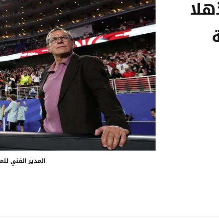
هلا
المدير الفني لل