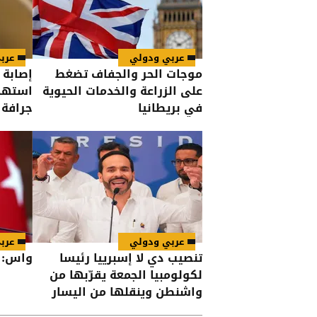
عربي ودولي
عرب
موجات الحر والجفاف تضغط
إصابة 
على الزراعة والخدمات الحيوية
استهدا
في بريطانيا
جرافة 
عربي ودولي
عرب
تنصيب دي لا إسبرييا رئيسا
واس: إ
لكولومبيا الجمعة يقرّبها من
واشنطن وينقلها من اليسار
إلى اليمين