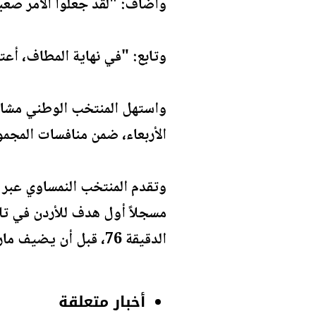
وأضاف: "لقد جعلوا الأمر صعباً 
وتابع: "في نهاية المطاف، أعتقد
الأربعاء، ضمن منافسات المجمو
مسجلاً أول هدف للأردن في تا
الدقيقة 76، قبل أن يضيف ماركو أرناوتوفيتش الهدف الثالث من ركلة جزاء في الدقيقة 90+12.
أخبار متعلقة