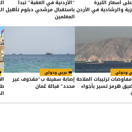
لى أسعار الليرة
"الأردنية في العقبة" تبدأ
ال
يزية والرشادية في الأردن
باستقبال مرشحي دبلوم تأهيل
ال
المعلمين
ي ودولي
عربي ودولي
 مفاوضات ترتيبات الملاحة
إصابة سفينة ب"مقذوف غير
ال
ق هرمز تسير بأجواء
محدد" قبالة عُمان
طر
ال