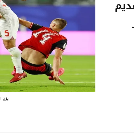
ديم
يزن ا