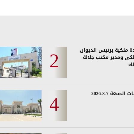
دة ملكية برئيس الديوان
لكي ومدير مكتب جلالة
لك
 الجمعة 7-8-2026