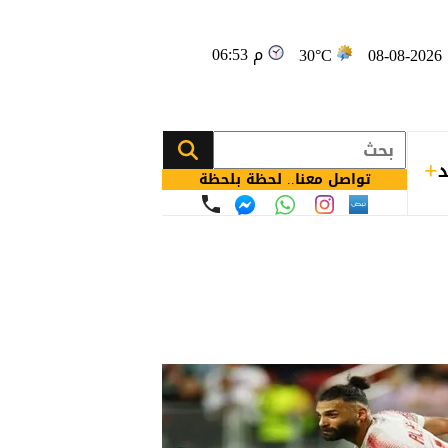
06:53 م
08
30°C
د
تواصل معنا.. لحظة بلحظة