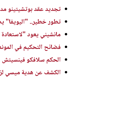
تجديد عقد بوتشيتينو مدربا
تطور خطير.. "اليويفا" ي
مانشيني يعود "لاستعادة ك
فضائح التحكيم في الموند
الحكم سلافكو فينسيتش يع
الكشف عن هدية ميسي لزمل