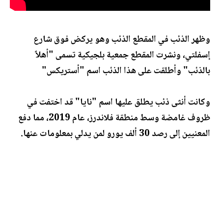
وظهر الذئب في المقطع الذئب وهو يركض فوق شارع
إسفلتي، ونشرت المقطع جمعية بلجيكية تسمى "أهلاً
بالذئب" وأطلقت على هذا الذئب اسم "أستريكس"
وكانت أنثى ذئب يطلق عليها اسم "نايا" قد اختفت في
ظروف غامضة وسط منطقة فلاندرز، عام 2019، مما دفع
المعنيين إلى رصد 30 ألف يورو لمن يدلي بمعلومات عنها.