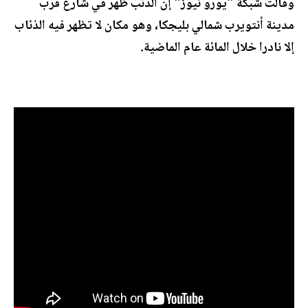
وقالت شبكة "يورو نيوز" إن الذئب ظهر في شارع قرب
مدينة أنتويرب شمالي بليجكا، وهو مكان لا تظهر فيه الذئاب
إلا نادرا خلال المائة عام الماضية.