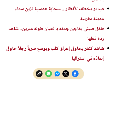
فيديو يخطف الأنظار... سحابة عدسية تزين سماء
مدينة مغربية
طفل صيني يفاجئ جدته بـ ثعبان طوله مترين.. شاهد
ردة فعلها
شاهد كنغر يحاول إغراق كلب ويوسع ضرباً رجلاً حاول
إنقاذه في استراليا