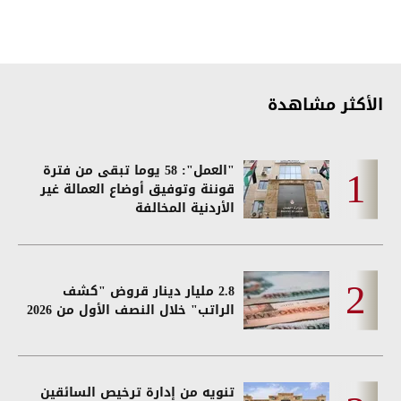
الأكثر مشاهدة
"العمل": 58 يوما تبقى من فترة
قوننة وتوفيق أوضاع العمالة غير
الأردنية المخالفة
2.8 مليار دينار قروض "كشف
الراتب" خلال النصف الأول من 2026
تنويه من إدارة ترخيص السائقين