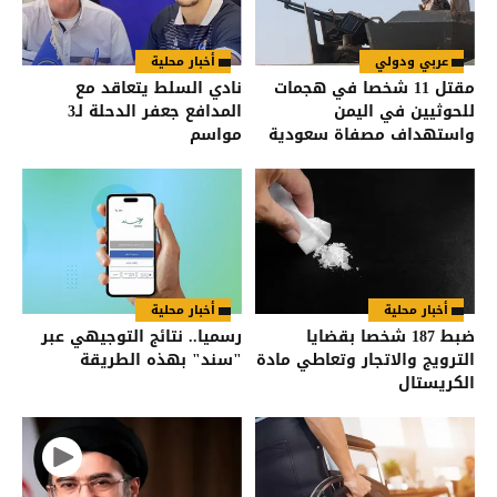
عربي ودولي
أخبار محلية
مقتل 11 شخصا في هجمات
نادي السلط يتعاقد مع
للحوثيين في اليمن
المدافع جعفر الدحلة لـ3
واستهداف مصفاة سعودية
مواسم
أخبار محلية
أخبار محلية
ضبط 187 شخصا بقضايا
رسميا.. نتائج التوجيهي عبر
الترويج والاتجار وتعاطي مادة
"سند" بهذه الطريقة
الكريستال