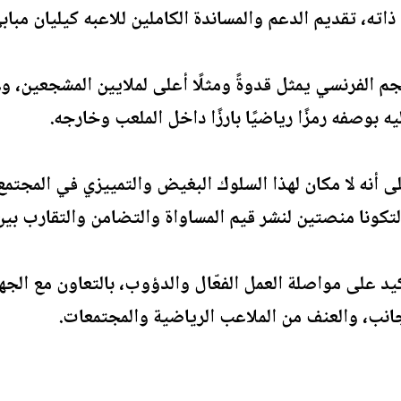
ت ذاته، تقديم الدعم والمساندة الكاملين للاعبه كيليان مباب
نجم الفرنسي يمثل قدوةً ومثلًا أعلى لملايين المشجعين، 
يه بوصفه رمزًا رياضيًا بارزًا داخل الملعب وخارجه.
 أنه لا مكان لهذا السلوك البغيض والتمييزي في المجتمع 
لتكونا منصتين لنشر قيم المساواة والتضامن والتقارب بي
أكيد على مواصلة العمل الفعّال والدؤوب، بالتعاون مع ال
انب، والعنف من الملاعب الرياضية والمجتمعات.