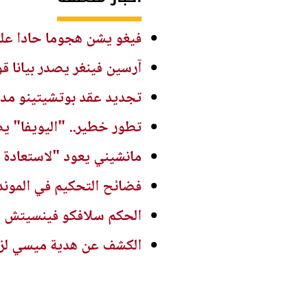
فيغو يشن هجوما حادا على 
آرسين فينغر يصدر بيانا
تجديد عقد بوتشيتينو مدربا
تطور خطير.. "اليويفا" ي
مانشيني يعود "لاستعادة ك
فضائح التحكيم في الموند
الحكم سلافكو فينسيتش يع
الكشف عن هدية ميسي لزمل