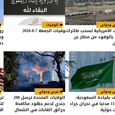
ي ودولي
الوفيات
 الأمريكية تسحب طائرات
وفيات الجمعة 7-8-2026
رو
 بالوقود من مطار بن
وب
ن
دف
ي ودولي
عربي ودولي
ف بقيادة السعودية:
الولايات المتحدة ترسل 200
تر
إصابة 11 مدنيا في نجران جراء
جندي لدعم جهود مكافحة
لت
 حوثية
حرائق الغابات في الشمال
ال