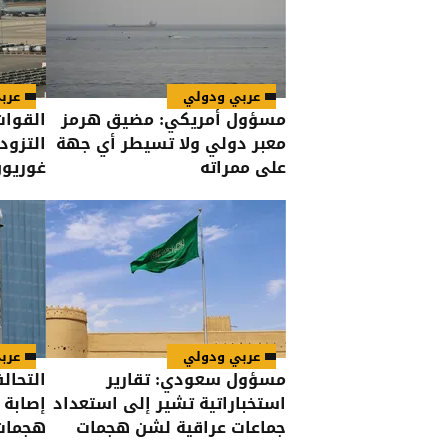
عربي ودولي
عرب
مسؤول أمريكي: مضيق هرمز
القوات
معبر دولي ولا تسيطر أي جهة
التزود
على ممراته
غوريو
عربي ودولي
عرب
مسؤول سعودي: تقارير
التحال
استخباراتية تشير إلى استعداد
جماعات عراقية لشن هجمات
هجمات