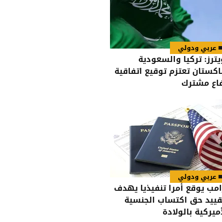
عربي ودولي
يترز: تركيا والسعودية
اكستان تعتزم توقيع اتفاقية
اع مشترك
عربي ودولي
امب يوقع أمرا تنفيذيا يهدف
قييد حق اكتساب الجنسية
أميركية بالولادة