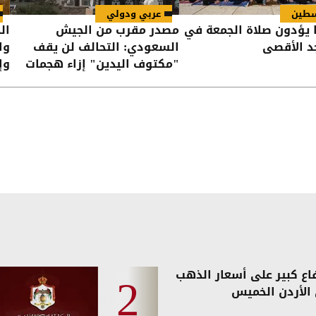
طين
عربي ودولي
لفا يؤدون صلاة الجمعة في
مصدر مقرب من الجيش
ال
د الأقصى
السعودي: التحالف لن يقف
وا
"مكتوف اليدين" إزاء هجمات
وإ
الحوثيين على القوات اليمنية
در
فاع كبير على أسعار الذهب
الأردن الخميس