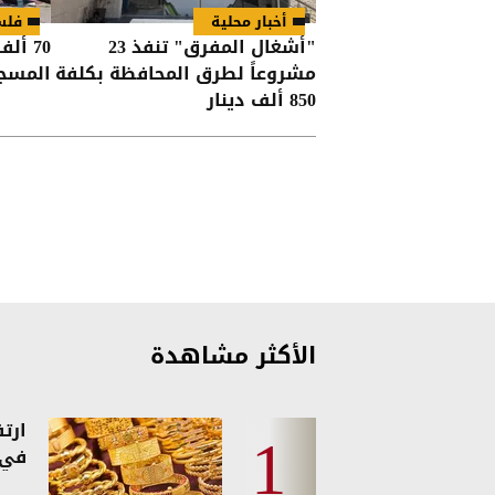
أخبار محلية
فلس
"أشغال المفرق" تنفذ 23
70 أ
مشروعاً لطرق المحافظة بكلفة
المسج
850 ألف دينار
الأكثر مشاهدة
ارت
في 