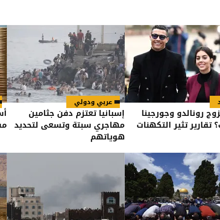
عربي ودولي
وج رونالدو وجورجينا
إسبانيا تعتزم دفن جثامين
أس
 تقارير تثير التكهنات
مهاجري سبتة وتسعى لتحديد
مستو
هوياتهم