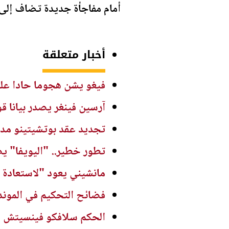
أمام مفاجأة جديدة تضاف إلى 
أخبار متعلقة
فيغو يشن هجوما حادا على 
آرسين فينغر يصدر بيانا
تجديد عقد بوتشيتينو مدربا
تطور خطير.. "اليويفا" ي
مانشيني يعود "لاستعادة ك
فضائح التحكيم في الموند
الحكم سلافكو فينسيتش يع