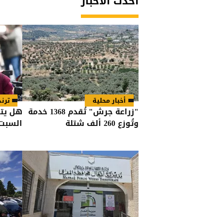
أحدث الأخبار
أخبار محلية
ترند
"زراعة جرش" تُقدم 1368 خدمة
هل يتز
وتُوزع 260 ألف شتلة
السبت؟