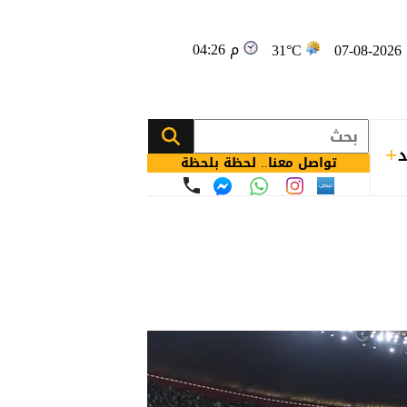
04:26 م
0
31°C
د
تواصل معنا.. لحظة بلحظة