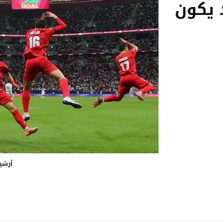
 يكون
أرشي