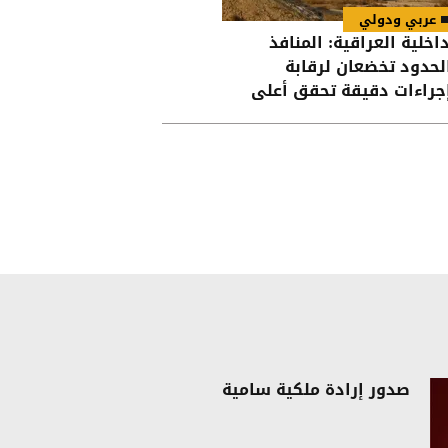
عربي ودولي
داخلية العراقية: المنافذ
لحدود تخضعان لرقابة
جراءات دقيقة تحقق أعلى
جات الأمن
صدور إرادة ملكية سامية