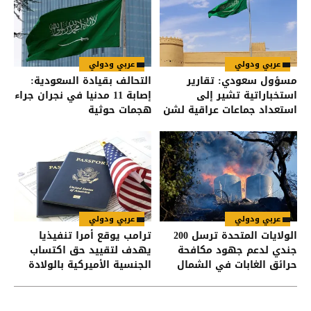
عربي ودولي
عربي ودولي
مسؤول سعودي: تقارير
التحالف بقيادة السعودية:
استخباراتية تشير إلى
إصابة 11 مدنيا في نجران جراء
استعداد جماعات عراقية لشن
هجمات حوثية
هجمات على السعودية
عربي ودولي
عربي ودولي
الولايات المتحدة ترسل 200
ترامب يوقع أمرا تنفيذيا
جندي لدعم جهود مكافحة
يهدف لتقييد حق اكتساب
حرائق الغابات في الشمال
الجنسية الأميركية بالولادة
الغربي