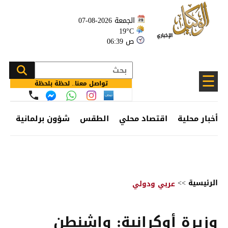
الجمعة 2026-08-07
19°C
06:39 ص
☰
تواصل معنا.. لحظة بلحظة
أخبار محلية
اقتصاد محلي
الطقس
شؤون برلمانية
وظ
الرئيسية
>>
عربي ودولي
وزيرة أوكرانية: واشنطن