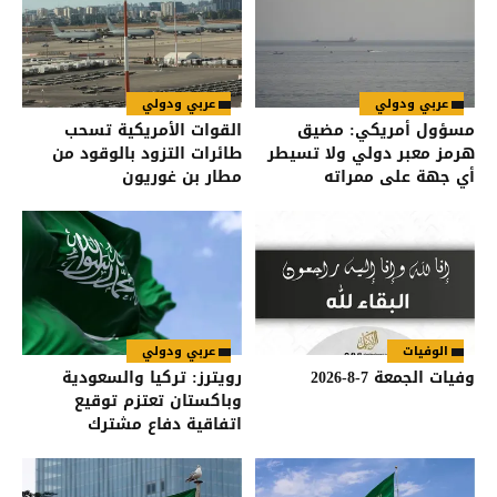
عربي ودولي
عربي ودولي
مسؤول أمريكي: مضيق
القوات الأمريكية تسحب
هرمز معبر دولي ولا تسيطر
طائرات التزود بالوقود من
أي جهة على ممراته
مطار بن غوريون
الوفيات
عربي ودولي
وفيات الجمعة 7-8-2026
رويترز: تركيا والسعودية
وباكستان تعتزم توقيع
اتفاقية دفاع مشترك