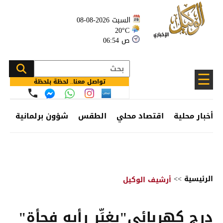
السبت 2026-08-08
20°C
06:54 ص
☰
تواصل معنا.. لحظة بلحظة
أخبار محلية
اقتصاد محلي
الطقس
شؤون برلمانية
وظ
الرئيسية
>>
أرشيف الوكيل
درج كهربائي"يغيِّر رأيه فجأة"