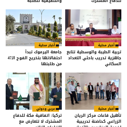
للدفاع المشترك
والتثقيفية للطلبة
أخبار محلية
أخبار محلية
تربية الطيبة والوسطية تتابع
جامعة اليرموك تبدأ
جاهزية تدريب باحثي التعداد
احتفالاتها بتخريج الفوج الـ47
السكاني
من طلبتها
أخبار محلية
عربي ودولي
تأهيل قاعات مركز الريان
تركيا: اتفاقية مكة للدفاع
الزراعي كحاضنة تدريبية
المشترك لا تتعارض مع