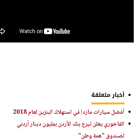
أخبار متعلقة
أفضل سيارات مازدا في استهلاك البنزين لعام 2018
الفاخوري يعلن تبرع بنك الأردن بمليون دينار أردني
لصندوق "همة وطن"