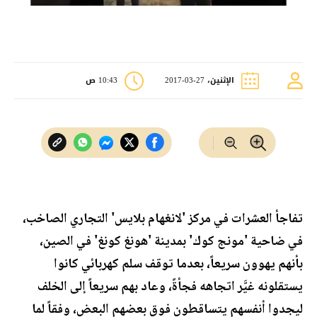
الإثنين، 27-03-2017
10:43 ص
تفاجأ العشرات في مركز 'لانغهام بلايس' التجاري الصاخب،
في ضاحية 'مونج كوك' بمدينة 'هونغ كونغ' في الصين،
بأنهم يهوون سريعاً، بعدما توقف سلم كهربائي كانوا
يستقلونه غيَّر اتجاهه فجأةً، وعاد بهم سريعاً إلى الخلف
ليجدوا أنفسهم يتساقطون فوق بعضهم البعض، وفقاً لما