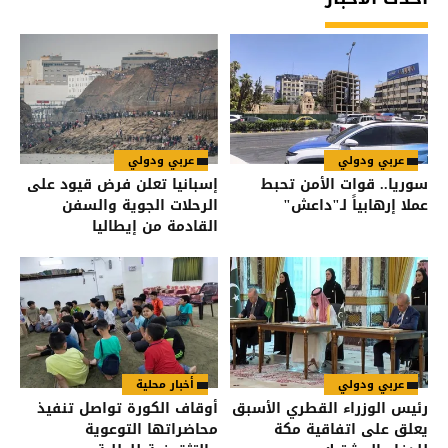
عربي ودولي
عربي ودولي
سوريا.. قوات الأمن تحبط
إسبانيا تعلن فرض قيود على
عملا إرهابياً لـ"داعش"
الرحلات الجوية والسفن
القادمة من إيطاليا
عربي ودولي
أخبار محلية
رئيس الوزراء القطري الأسبق
أوقاف الكورة تواصل تنفيذ
يعلق على اتفاقية مكة
محاضراتها التوعوية