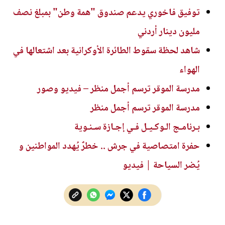
توفيق فاخوري يدعم صندوق "همة وطن" بمبلغ نصف
مليون دينار أردني
شاهد لحظة سقوط الطائرة الأوكرانية بعد اشتعالها في
الهواء
مدرسة الموقر ترسم أجمل منظر – فيديو وصور
مدرسة الموقر ترسم أجمل منظر
بـرنامـج الـوكـيـل فـي إجـازة سـنـوية
حفرة امتصاصية في جرش .. خطرٌ يُهدد المواطنين و
يُضر السياحة | فيديو