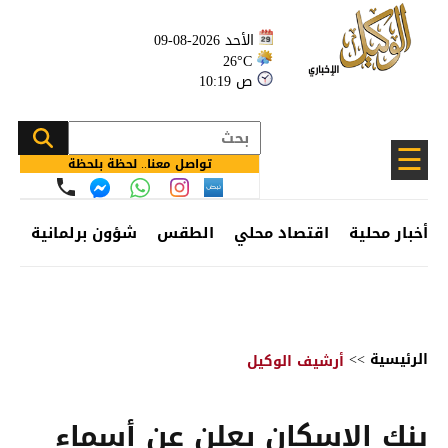
الأحد 2026-08-09
26°C
10:19 ص
☰
تواصل معنا.. لحظة بلحظة
أخبار محلية
اقتصاد محلي
الطقس
شؤون برلمانية
وظ
الرئيسية
>>
أرشيف الوكيل
بنك الإسكان يعلن عن أسماء