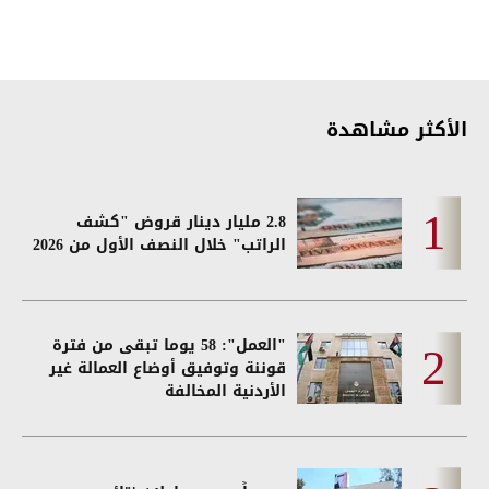
الأكثر مشاهدة
2.8 مليار دينار قروض "كشف
الراتب" خلال النصف الأول من 2026
"العمل": 58 يوما تبقى من فترة
قوننة وتوفيق أوضاع العمالة غير
الأردنية المخالفة