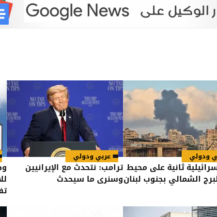
ي ودولي
عربي ودولي
سرائيلية ثانية على محيط
ترامب: نتحدث مع الإيرانيين
وظ
لبرج الشمالي بجنوب لبنان
وسنرى ما سيحدث
لل
تف