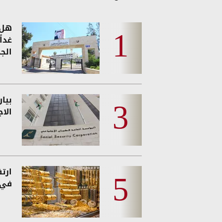
هل 
غدا
الجد
بيا
الا
ارت
في 