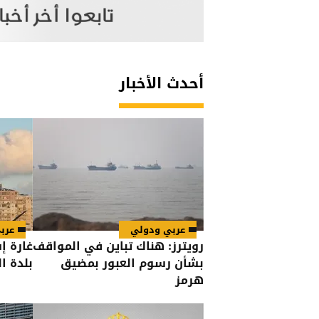
أحدث الأخبار
عربي ودولي
عرب
رويترز: هناك تباين في المواقف
غارة إ
بشأن رسوم العبور بمضيق
بلدة ا
هرمز