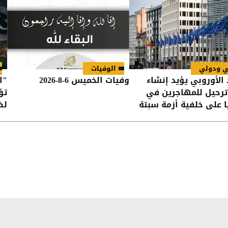
ي ودولي
الوفيات
 الأوروبي يؤيد إنشاء
وفيات الخميس 6-8-2026
"ا
ترحيل للمهاجرين في
تؤ
ا على خلفية أزمة سبتة
لض
في