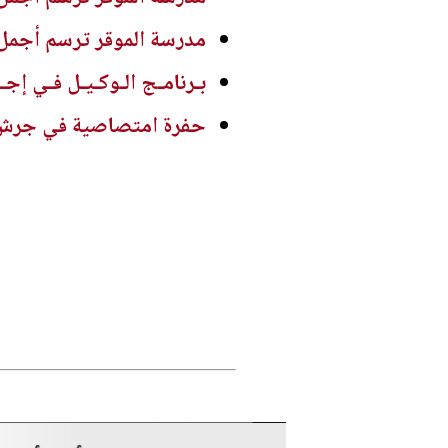
مدرسة الموقر ترسم أجمل
بـرنامـج الـوكـيـل فـي إجـ
حفرة امتصاصية في جرش ..