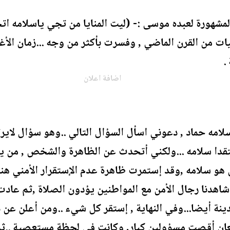
لمشهورة لعبده موسى :- (ليت المنايا من تجي ياسلامه اتحو
يات من القرن الماضي , وفسرت بأكثر من وجه ...زمان الأ
.
اضافة اعلان
لامه حماد , دعوني اسأل السؤال التالي ..وهو سؤال لاير
منتقدا سلامه ...ولكني أتحدث عن الظاهرة والشخص , من 
و سلامه ,وقد إستمرت ظاهرة عدم الإستقرار الأمني هناك
شاهدنا رجال الأمن مع المواطنين يؤدون الصلاة ,ثم عادت
دينة أيضا...وفي النهاية , إستقر كل شيء ..ومن أعلن عن ذل
معان أقصت مسؤولين كبار, وكانت في لحظة مستعصية ..ثم