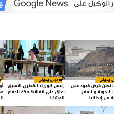
ي ودولي
عربي ودولي
ا تعلن فرض قيود على
رئيس الوزراء القطري الأسبق
أو
ت الجوية والسفن
يعلق على اتفاقية مكة للدفاع
مح
ة من إيطاليا
المشترك
لل