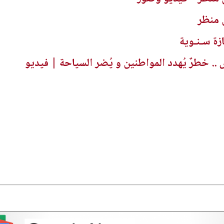
 منظر
ازة سـنـوية
 خطرٌ يُهدد المواطنين و يُضر السياحة | فيديو