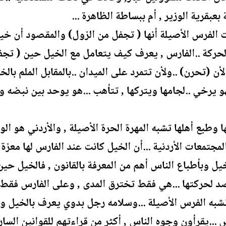
عبقرية الوزير , أم ببساطة الظاهرة ...
لفرس الأصيلة أنها ( تجفل من الزول) والمقصود أن خي
 الحركة ..الفارس , يعرف كيف يتعامل مع الخيل حين ( تج
لأن (تحرن) ..ولأن تتمرد على الميدان ..بالمقابل الملم بال
هو يرخي ..لجامها ويتركها , تتأهب ...هو يوحد بين نبضه ون
وطبع أهلها تشبه المهرة الحرة الأصيلة , والأردني هو ا
تمعات الأردنية ...أن الخيل كانت عند الفارس لها معزة م
يل وبأطباع الناس أهم من المعرفة بالقانون , فالخيل حين
مصد لحركتها ...هي فقط تخترق المدى , وعلى الفارس فقط أن
شبه الفرس الأصيلة ...وسلامه رجل بدوي يعرف بالخيل ويعش
...يقرأون وجوه الناس , أكثر من قراءتهم للقوانين السار