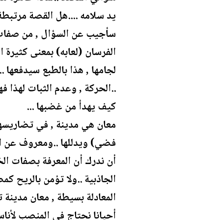
يد سلامه ....هل القصة مرتبطة ب
سأجيب عن السؤال , من صفات ا
الفرسان (لعابه) بمعنى كثيرة
لجامها , هذا بالطبع سيدفعها ..
..الحركة , وعدم الثبات لهذا ف
كيف يهدأ من غضبها ...
معان هي مدينة , في تضاريسها 
فضي) ويدللها ..ومعروف عن المج
أن ندرك أن المعرفة بصفات الخ
الجاذبية ..ولا تؤمن بالريح ك
المعادلة بسيطة , معان مدينة ت
أحيانا نحتاج في المنصب لأناس 