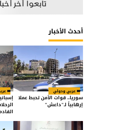
أحدث الأخبار
عربي ودولي
عرب
سوريا.. قوات الأمن تحبط عملا
إسباني
إرهابياً لـ"داعش"
الرحلا
القادم