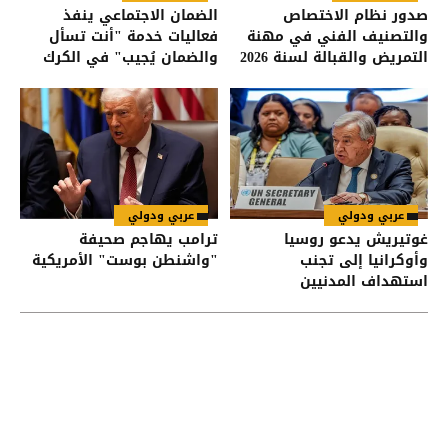
صدور نظام الاختصاص
الضمان الاجتماعي ينفذ
والتصنيف الفني في مهنة
فعاليات خدمة "أنت تسأل
التمريض والقبالة لسنة 2026
والضمان يُجيب" في الكرك
في الجريدة الرسمية
عربي ودولي
عربي ودولي
غوتيريش يدعو روسيا
ترامب يهاجم صحيفة
وأوكرانيا إلى تجنب
"واشنطن بوست" الأمريكية
استهداف المدنيين