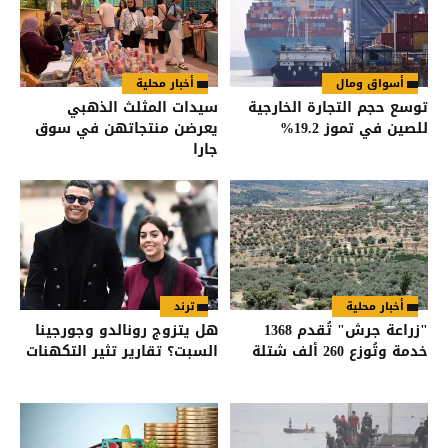
أسواق ومال
أخبار محلية
توسع حجم التجارة الخارجية
سيدات المثلث الذهبي
للصين في تموز 19.2%
يعرضن منتجاتهن في سوق
جارا
أخبار محلية
ترند
"زراعة جرش" تُقدم 1368
هل يتزوج رونالدو وجورجينا
خدمة وتُوزع 260 ألف شتلة
السبت؟ تقارير تثير التكهنات