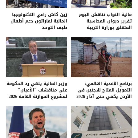
مالية النواب تناقش اليوم
زين كاش راعي التكنولوجيا
تقرير ديوان المحاسبة
المالية لماراثون دعم أطفال
المتعلق بوزارة التربية
طيف التوحد
برنامج الأغذية العالمي:
وزير المالية يلقي رد الحكومة
التمويل المتاح للاجئين في
على مناقشات "الأعيان"
الأردن يكفي حتى آذار 2026
لمشروع الموازنة العامة 2026
فقط