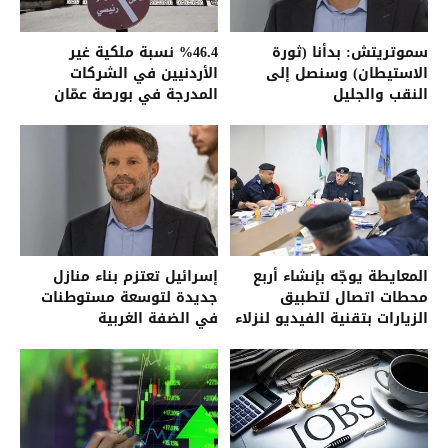
سموتريتش: بدأنا (ثورة
%46.4 نسبة ملكية غير
الاستيطان) وسنصل إلى
الأردنيين في الشركات
النقب والجليل
المدرجة في بورصة عمّان
المعايطة يوجّه بإنشاء أربع
إسرائيل تعتزم بناء منازل
محطات اتصال لتطبيق
جديدة لتوسعة مستوطنات
الزيارات بتقنية الفيديو لنزلاء
في الضفة الغربية
مراكز الإصلاح مع ذويهم