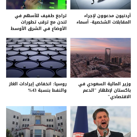
أردنيون مدعوون لإجراء
تراجع طفيف للأسهم في
المقابلات الشخصية- أسماء
لندن مع ترقب تطورات
الأوضاع في الشرق الأوسط
وزير المالية السعودي في
روسيا: انخفاض إيرادات الغاز
باكستان لإظهار "الدعم
والنفط بنسبة 43%
الاقتصادي"