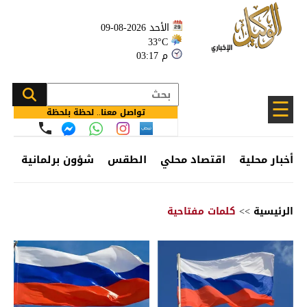
الأحد 2026-08-09
33°C
03:17 م
☰
تواصل معنا.. لحظة بلحظة
أخبار محلية
اقتصاد محلي
الطقس
شؤون برلمانية
وظ
الرئيسية
>>
كلمات مفتاحية