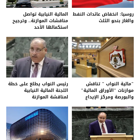
روسيا: انخفاض عائدات النفط
المالية النيابية تواصل
والغاز بنحو الثلث
مناقشات الموازنة.. وترجيح
استكمالها الأحد
"مالية النواب " تناقش
رئيس النواب يطلع على خطة
موازنات "الأوراق المالية"
اللجنة المالية النيابية
والبورصة ومركز الإيداع
لمناقشة الموازنة
والمناطق الحرة