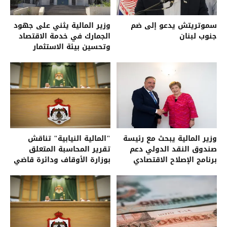
سموتريتش يدعو إلى ضم
وزير المالية يثني على جهود
جنوب لبنان
الجمارك في خدمة الاقتصاد
وتحسين بيئة الاستثمار
وزير المالية يبحث مع رئيسة
"المالية النيابية" تناقش
صندوق النقد الدولي دعم
تقرير المحاسبة المتعلق
برنامج الإصلاح الاقتصادي
بوزارة الأوقاف ودائرة قاضي
الأردني
القضاة