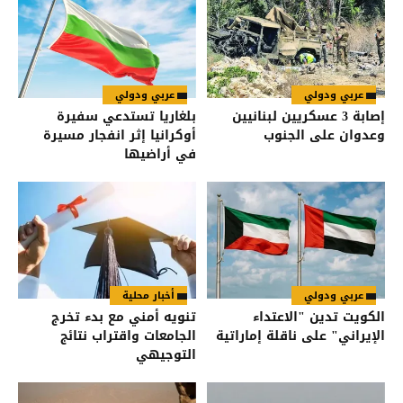
عربي ودولي
عربي ودولي
إصابة 3 عسكريين لبنانيين
بلغاريا تستدعي سفيرة
وعدوان على الجنوب
أوكرانيا إثر انفجار مسيرة
في أراضيها
عربي ودولي
أخبار محلية
الكويت تدين "الاعتداء
تنويه أمني مع بدء تخرج
الإيراني" على ناقلة إماراتية
الجامعات واقتراب نتائج
التوجيهي