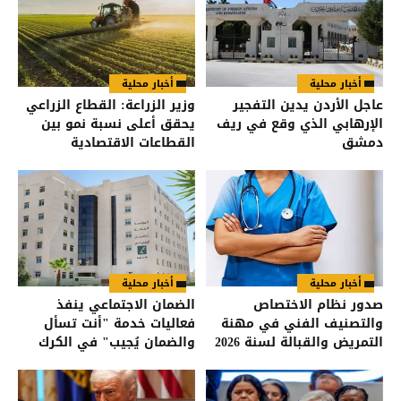
أخبار محلية
أخبار محلية
عاجل الأردن يدين التفجير
وزير الزراعة: القطاع الزراعي
الإرهابي الذي وقع في ريف
يحقق أعلى نسبة نمو بين
دمشق
القطاعات الاقتصادية
أخبار محلية
أخبار محلية
صدور نظام الاختصاص
الضمان الاجتماعي ينفذ
والتصنيف الفني في مهنة
فعاليات خدمة "أنت تسأل
التمريض والقبالة لسنة 2026
والضمان يُجيب" في الكرك
في الجريدة الرسمية