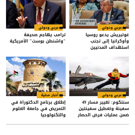
عربي ودولي
عربي ودولي
غوتيريش يدعو روسيا
ترامب يهاجم صحيفة
وأوكرانيا إلى تجنب
"واشنطن بوست" الأمريكية
استهداف المدنيين
عربي ودولي
أخبار محلية
سنتكوم: تغيير مسار 49
إطلاق برنامج الدكتوراة في
سفينة وتعطيل سفينتين
التمريض في جامعة العلوم
ضمن عمليات فرض الحصار
والتكنولوجيا
على إيران