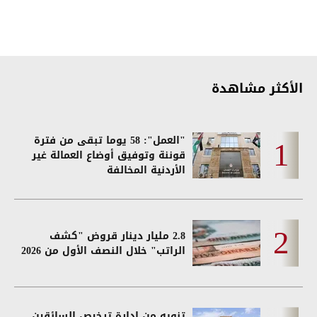
الأكثر مشاهدة
"العمل": 58 يوما تبقى من فترة
قوننة وتوفيق أوضاع العمالة غير
الأردنية المخالفة
2.8 مليار دينار قروض "كشف
الراتب" خلال النصف الأول من 2026
تنويه من إدارة ترخيص السائقين