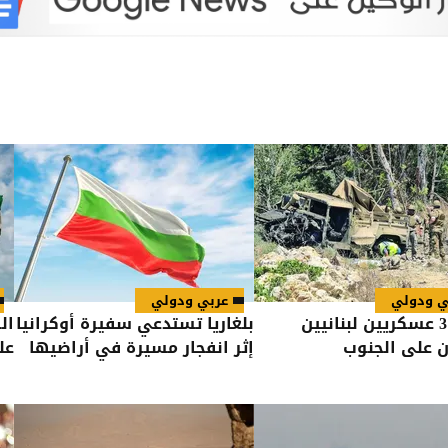
ي ودولي
عربي ودولي
إصابة 3 عسكريين لبنانيين
بلغاريا تستدعي سفيرة أوكرانيا
ال
 على الجنوب
إثر انفجار مسيرة في أراضيها
عل