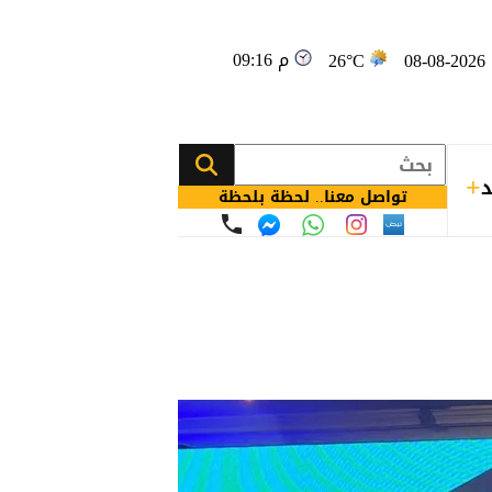
09:16 م
08
26°C
د
تواصل معنا.. لحظة بلحظة