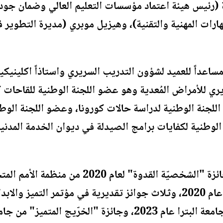
ة (رئيس هيئة اعتماد مؤسسات التعليم العالي وضمان جودت
ارات المهنية والتقنية)، وهيزيل موبري (مديرة التطوير 
ساعداً للعميد لشؤون التدريب السريري واستاذاً اكلينيكياً 
ري للأمراض المُعدية وهو عضو اللجنة الوطنية للقاحات 
لجنة الوطنية لدراسة حالات كورونا، وعضو اللجنة الوطنية
الوطنية لكفايات برامج الصيدلة في ديوان الخدمة المدنية
وحصل الدكتور بلعاوي على جائزة "الشخصيّة ا
وجائزة "الباحث المتميز" في جامعة البترا عام 2023، وجائزة 