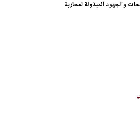
ي من وزارة الثقافة والشباب المغربية في عام 2023، على الأبحاث والجهود المبذولة لمحاربة
ي