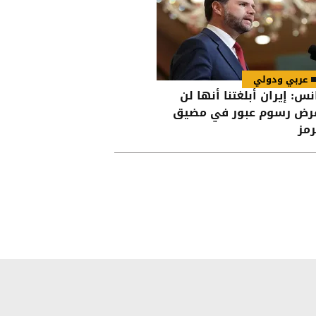
عربي ودولي
نس: إيران أبلغتنا أنها لن
رض رسوم عبور في مضيق
مز