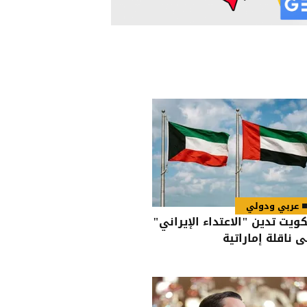
عربي ودولي
كويت تدين "الاعتداء الإيراني"
ى ناقلة إماراتية