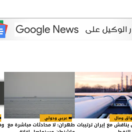
اق ومال
عربي ودولي
 يناقش مع إيران ترتيبات
طهران: لا محادثات مباشرة مع
وفي
النفط
واشنطن وسنواصل إغلاق