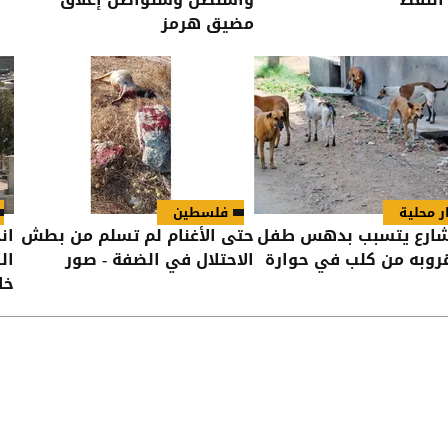
مضيق هرمز
ر محلية
فلسطين
ارع يتسبب بدهس طفل
حتى الأغنام لم تسلم من بطش
ان
هروبه من كلب في حوارة
الاحتلال في الضفة - صور
خلا