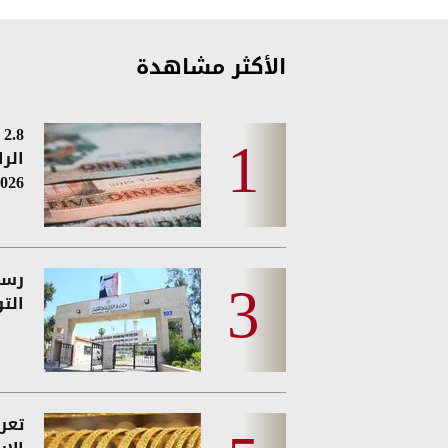
الأكثر مشاهدة
8
الر
026
رسمي
الت
تعر