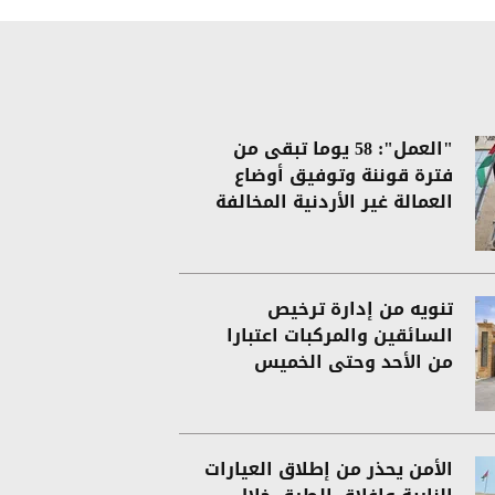
"العمل": 58 يوما تبقى من
فترة قوننة وتوفيق أوضاع
العمالة غير الأردنية المخالفة
تنويه من إدارة ترخيص
السائقين والمركبات اعتبارا
من الأحد وحتى الخميس
الأمن يحذر من إطلاق العيارات