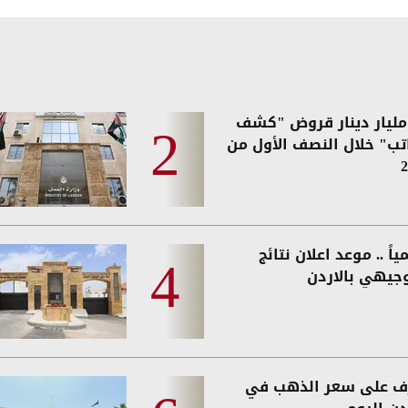
2. مليار دينار قروض "كشف
اتب" خلال النصف الأول من
2
اً .. موعد اعلان نتائج
وجيهي بالاردن
ف على سعر الذهب في