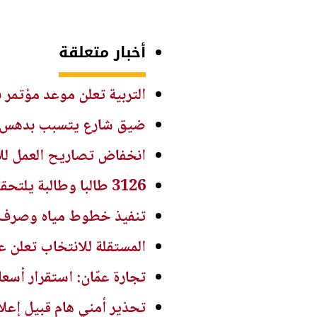
أخبار متعلقة
التربية تعلن موعد مؤتمر نتائج التوجي
ضيق شارع يتسبب بدهس ط
انخفاض تصاريح العمل للاجئين السوريين ف
3126 طالبا وطالبة يلتحقون بالمراكز القرآنية الصيفية بمحافظة معان
تنفيذ خطوط مياه وصرف صحي في مادبا بـ4 مل
المستقلة للانتخاب تعلن عن
تجارة عمّان: استقرار أسع
تحذير أمني هام قبيل إعلا