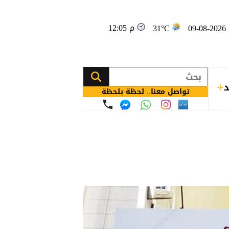
12:05 م
09
31°C
د
تواصل معنا.. لحظة بلحظة