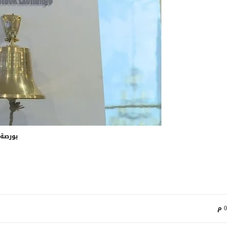
بورصة 
م