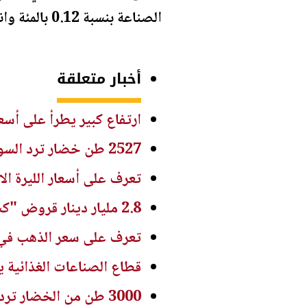
الصناعة بنسبة 0.12 بالمئة وانخفض الرقم القياسي في القطاع المالي بنسبة 0.06 بالمئة.
أخبار متعلقة
ارتفاع كبير يطرأ على أسع
2527 طن خضار ترد السوق المركزي اليوم
تعرف على أسعار الليرة الا
2.8 مليار دينار قروض "كشف الراتب" خلال النصف الأول من 2026
تعرف على سعر الذهب في ا
قطاع الصناعات الغذائية يغطي 62 % من احتياجات ال
3000 طن من الخضار ترد السوق المركزي