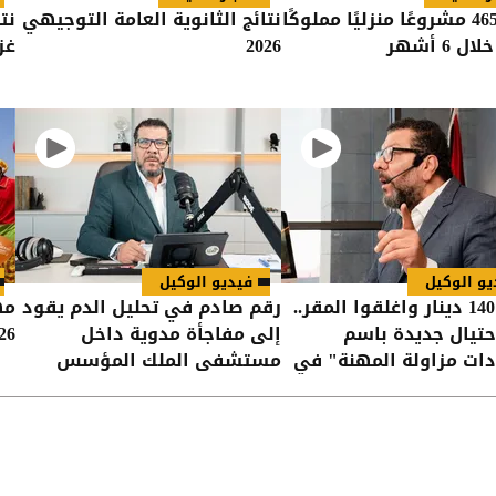
دعم 4653 مشروعًا منزليًا مملوكًا
نتائج الثانوية العامة التوجيهي
نت
ل 6 أشهر
2026
غزة
يو الوكيل
فيديو الوكيل
أخذوا 140 دينار واغلقوا المقر..
رقم صادم في تحليل الدم يقود
مه
تيال جديدة باسم
إلى مفاجأة مدوية داخل
2026 ينطلق 
ت مزاولة المهنة" في
مستشفى الملك المؤسس