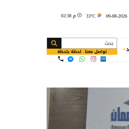
02:38 م
09
33°C
د
تواصل معنا.. لحظة بلحظة