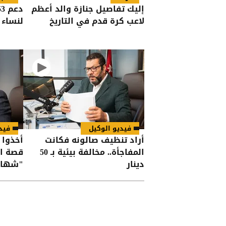
إليك تفاصيل جنازة والد أعظم
لاعب كرة قدم في التاريخ
لنساء خلا
فيديو الوكيل
فيد
أراد تنظيف صالونه فكانت
المفاجأة.. مخالفة بيئية بـ 50
قصة اح
دينار
"شهادا
الأردن