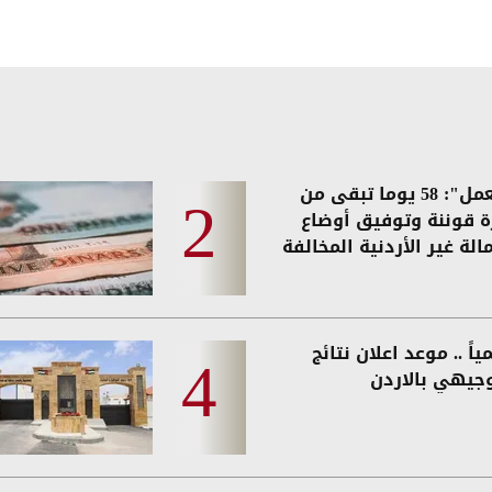
"العمل": 58 يوما تبقى من
ة قوننة وتوفيق أوضاع
الة غير الأردنية المخالفة
اً .. موعد اعلان نتائج
وجيهي بالاردن