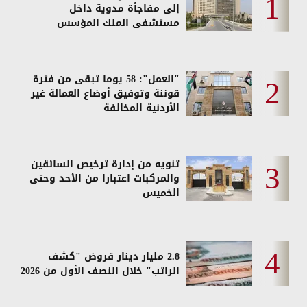
إلى مفاجأة مدوية داخل
مستشفى الملك المؤسس
"العمل": 58 يوما تبقى من فترة
قوننة وتوفيق أوضاع العمالة غير
الأردنية المخالفة
تنويه من إدارة ترخيص السائقين
والمركبات اعتبارا من الأحد وحتى
الخميس
2.8 مليار دينار قروض "كشف
الراتب" خلال النصف الأول من 2026