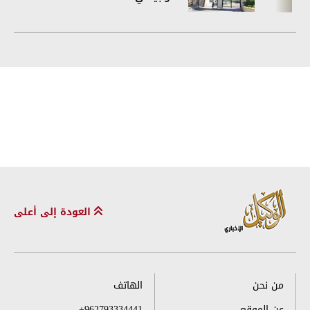
العودة إلى أعلى
من نحن
الهاتف
عن الموقع
+962793334441