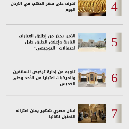
تعرف على سعر الذهب في الاردن
اليوم
الأمن يحذر من إطلاق العيارات
النارية وإغلاق الطرق خلال
احتفالات "التوجيهي"
تنويه من إدارة ترخيص السائقين
والمركبات اعتبارا من الأحد وحتى
الخميس
فنان مصري شهير يعلن اعتزاله
التمثيل نهائيا