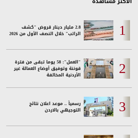
الأكثر مشاهدة
2.8 مليار دينار قروض "كشف
الراتب" خلال النصف الأول من 2026
"العمل": 58 يوما تبقى من فترة
قوننة وتوفيق أوضاع العمالة غير
الأردنية المخالفة
رسمياً .. موعد اعلان نتائج
التوجيهي بالاردن