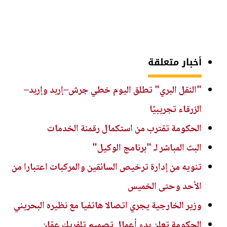
أخبار متعلقة
"النقل البري" تطلق اليوم خطي جرش–إربد وإربد–
الزرقاء تجريبيًا
الحكومة تقترب من استكمال رقمنة الخدمات
البث المباشر لـ "برنامج الوكيل"
تنويه من إدارة ترخيص السائقين والمركبات اعتبارا من
الأحد وحتى الخميس
وزير الخارجية يجري اتصالا هاتفيا مع نظيره البحريني
الحكومة تعلن بدء أعمال تصميم تلفريك عمّان