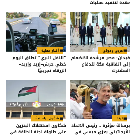
معدة لتنفيذ عمليات
عربي ودولي
أخبار محلية
فيدان: مصر مرشحة للانضمام
"النقل البري" تطلق اليوم
إلى اتفاقية مكة للدفاع
خطي جرش–إربد وإربد–
المشترك
الزرقاء تجريبيًا
ترند
شؤون برلمانية
برسالة مؤثرة .. رئيس الاتحاد
شكاوى استهلاك البنزين
الأرجنتيني يعزي ميسي في
على طاولة لجنة الطاقة في