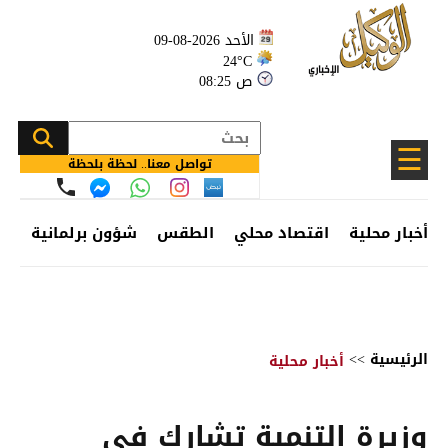
الأحد 2026-08-09
24°C
08:25 ص
☰
تواصل معنا.. لحظة بلحظة
أخبار محلية
اقتصاد محلي
الطقس
شؤون برلمانية
وظ
الرئيسية
>>
أخبار محلية
وزيرة التنمية تشارك في