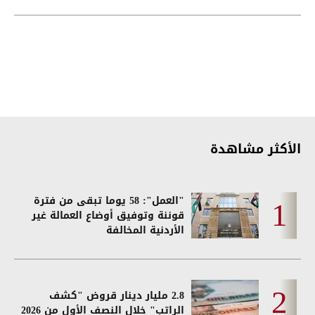
الأكثر مشاهدة
"العمل": 58 يوما تبقى من فترة
قوننة وتوفيق أوضاع العمالة غير
الأردنية المخالفة
2.8 مليار دينار قروض "كشف
الراتب" خلال النصف الأول من 2026