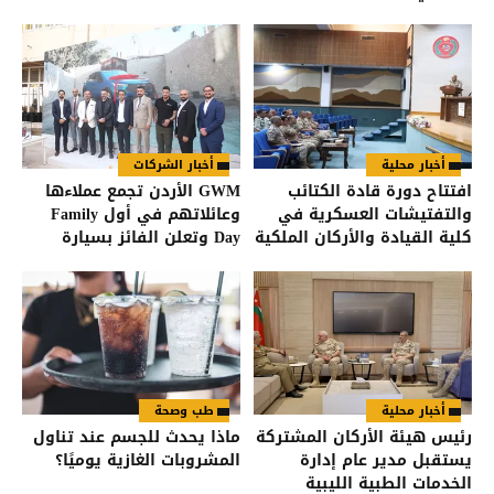
أخبار محلية
أخبار الشركات
افتتاح دورة قادة الكتائب
GWM الأردن تجمع عملاءها
والتفتيشات العسكرية في
وعائلاتهم في أول Family
كلية القيادة والأركان الملكية
Day وتعلن الفائز بسيارة
الأردنية
HAVAL Jolion
أخبار محلية
طب وصحة
رئيس هيئة الأركان المشتركة
ماذا يحدث للجسم عند تناول
يستقبل مدير عام إدارة
المشروبات الغازية يوميًا؟
الخدمات الطبية الليبية