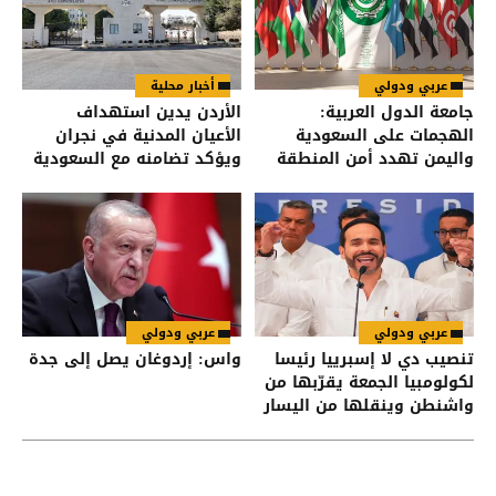
عربي ودولي
أخبار محلية
جامعة الدول العربية:
الأردن يدين استهداف
الهجمات على السعودية
الأعيان المدنية في نجران
واليمن تهدد أمن المنطقة
ويؤكد تضامنه مع السعودية
عربي ودولي
عربي ودولي
تنصيب دي لا إسبرييا رئيسا
واس: إردوغان يصل إلى جدة
لكولومبيا الجمعة يقرّبها من
واشنطن وينقلها من اليسار
إلى اليمين