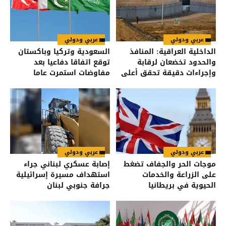
عربي ودولي
عربي ودولي
الداخلية العراقية: المنافذ
السعودية وتركيا وباكستان
والحدود تخضعان لرقابة
توقع اتفاقا دفاعيا بعد
وإجراءات دقيقة تحقق أعلى
مفاوضات استمرت عاما
درجات الأمن
عربي ودولي
عربي ودولي
موجات الحر والجفاف تضغط
إصابة عسكري لبناني جراء
على الزراعة والخدمات
استهداف مسيرة إسرائيلية
الحيوية في بريطانيا
جرافة جنوبي لبنان