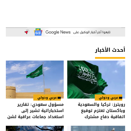
أحدث الأخبار
عربي ودولي
عربي ودولي
رويترز: تركيا والسعودية
مسؤول سعودي: تقارير
وباكستان تعتزم توقيع
استخباراتية تشير إلى
اتفاقية دفاع مشترك
استعداد جماعات عراقية لشن
هجمات على السعودية