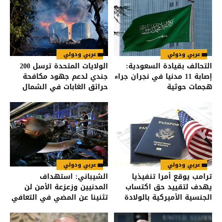
عربي ودولي
عربي ودولي
التحالف بقيادة السعودية:
الولايات المتحدة ترسل 200
إصابة 11 مدنيا في نجران جراء
جندي لدعم جهود مكافحة
هجمات حوثية
حرائق الغابات في الشمال
الغربي
عربي ودولي
عربي ودولي
ترامب يوقع أمرا تنفيذيا
الشيباني: استهداف
يهدف لتقييد حق اكتساب
المدنيين وزعزعة الأمن لن
الجنسية الأميركية بالولادة
تثنينا عن المضي في التعافي
وبناء الدولة