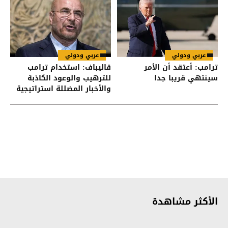
عربي ودولي
عربي ودولي
ترامب: أعتقد أن الأمر
قاليباف: استخدام ترامب
سينتهي قريبا جدا
للترهيب والوعود الكاذبة
والأخبار المضللة استراتيجية
فاشلة
الأكثر مشاهدة