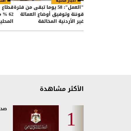
أخبار محلية
اقت
"العمل": 58 يوما تبقى من فترة
قطاع ا
قوننة وتوفيق أوضاع العمالة
62 %
غير الأردنية المخالفة
المحلي
الأكثر مشاهدة
صدو