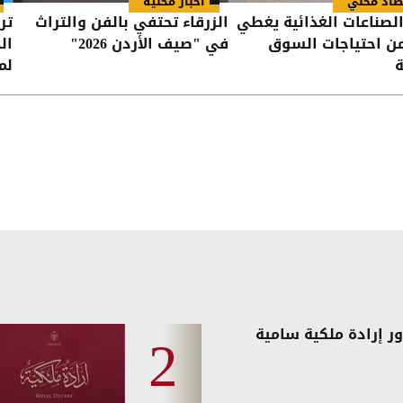
صاد محلي
أخبار محلية
لصناعات الغذائية يغطي
الزرقاء تحتفي بالفن والتراث
تر
 من احتياجات السوق
في "صيف الأردن 2026"
ال
ة
لم
ر إرادة ملكية سامية