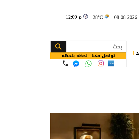
12:09 م
08
28°C
د
تواصل معنا.. لحظة بلحظة