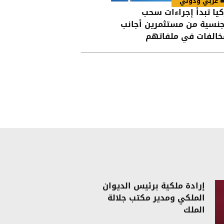
عربي ودولي
كيا تبدأ إجراءات سحب
جنسية من مستثمرين أجانب
خالفات في ملفاتهم
إرادة ملكية برئيس الديوان
الملكي ومدير مكتب جلالة
الملك