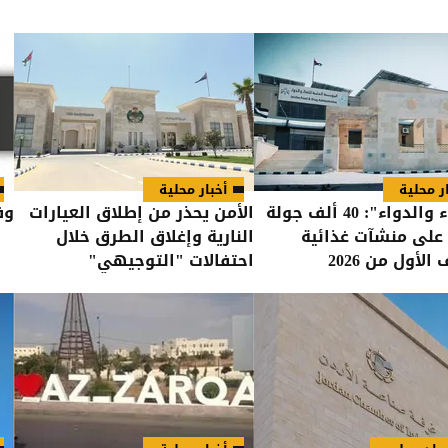
ر محلية
أخبار محلية
"الغذاء والدواء": 40 ألف جولة
الأمن يحذر من إطلاق العيارات
وفي
 على منشآت غذائية
النارية وإغلاق الطرق خلال
الأول من 2026
احتفالات "التوجيهي"