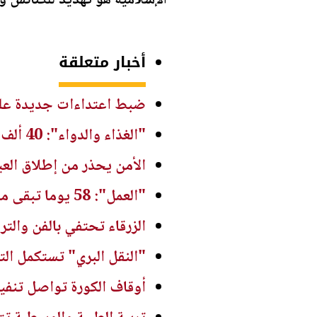
الإسلامية هو تهديد للكنائس و
أخبار متعلقة
ضبط اعتداءات جديدة على 
"الغذاء والدواء": 40 ألف جولة رقابية على منشآت غذائية بالنصف الأول من 2026
الأمن يحذر من إطلاق العي
"العمل": 58 يوما تبقى من فترة قوننة وتوفيق أوضاع العمالة غير الأردنية المخالفة
الزرقاء تحتفي بالفن والتراث
"النقل البري" تستكمل ال
أوقاف الكورة تواصل تنفيذ