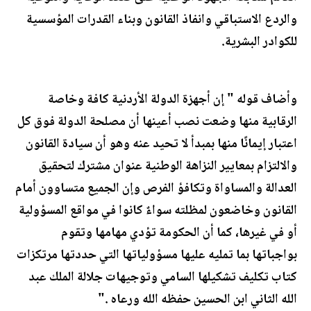
والردع الاستباقي وانفاذ القانون وبناء القدرات المؤسسية
للكوادر البشرية.
وأضاف قوله " إن أجهزة الدولة الأردنية كافة وخاصة
الرقابية منها وضعت نصب أعينها أن مصلحة الدولة فوق كل
اعتبار إيمانًا منها بمبدأ لا تحيد عنه وهو أن سيادة القانون
والالتزام بمعايير النزاهة الوطنية عنوان مشترك لتحقيق
العدالة والمساواة وتكافؤ الفرص وإن الجميع متساوون أمام
القانون وخاضعون لمظلته سواءٌ كانوا في مواقع المسؤولية
أو في غيرها، كما أن الحكومة تؤدي مهامها وتقوم
بواجباتها بما تمليه عليها مسؤولياتها التي حددتها مرتكزات
كتاب تكليف تشكيلها السامي وتوجيهات جلالة الملك عبد
الله الثاني ابن الحسين حفظه الله ورعاه ."