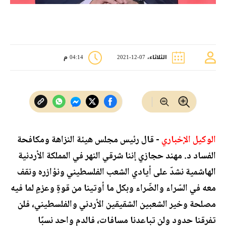
الثلاثاء، 07-12-2021
04:14 م
الوكيل الإخباري
- قال رئيس مجلس هيئة النزاهة ومكافحة
الفساد د. مهند حجازي إننا شرقي النهر في المملكة الأردنية
الهاشمية نشدّ على أيادي الشعب الفلسطيني ونؤازره ونقف
معه في السّراء والضّراء وبكل ما أوتينا من قوةٍ وعزمٍ لما فيه
مصلحة وخير الشعبين الشقيقين الأردني والفلسطيني، فلن
تفرقنا حدود ولن تباعدنا مسافات، فالدم واحد نسبًا