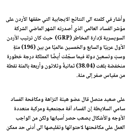
وأشار في كلمته الى النتائج الايجابية التي حققها الأردن على
مؤشر الفساد العالمي الذي أصدرته الشهر الماضي الشركة
السويسرية لإدارة المخاطر (GRP) حيث كان ترتيب الأردن
الأول عربيًا والسابع والخمسين عالميًا من بين (196) مئةٍ
وستٍ وتسعينَ دولة فيما سجّلت أيضًا المملكة درجة خطورة
منخفضة بلغت (38.04) ثمانيةٌ وثلاثون وأربعة بالمئة نقطة
من مقياس صفر إلى مئة.
على صعيد متصل قال عضو هيئة النزاهة ومكافحة الفساد
سامي السلايطة إن الفساد آفة مجتمعية ومركبة متعددة
الأوجه والأشكال يصعب حصر أسبابها ولكن من الواجب
العمل على مكافحتها لاحتوائها وتقليصها الى أدنى حد ممكن