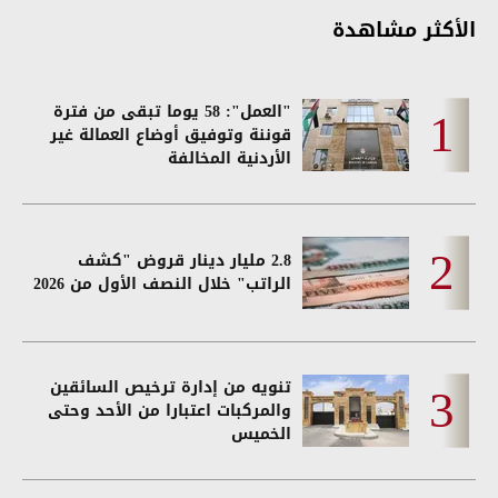
الأكثر مشاهدة
"العمل": 58 يوما تبقى من فترة
قوننة وتوفيق أوضاع العمالة غير
الأردنية المخالفة
2.8 مليار دينار قروض "كشف
الراتب" خلال النصف الأول من 2026
تنويه من إدارة ترخيص السائقين
والمركبات اعتبارا من الأحد وحتى
الخميس