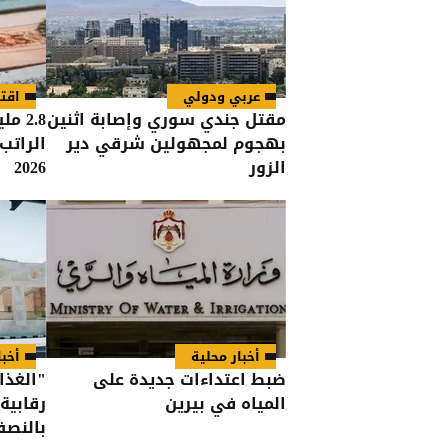
عربي ودولي
اقت
مقتل جندي سوري وإصابة اثنين
2.8 
بهجوم لمجهولين شرقي دير
الراتب
الزور
2026
أخبار محلية
أخبا
ضبط اعتداءات جديدة على
المياه في بيرين
رقابية
بالنصف 