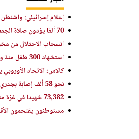
إعلام إسرائيلي: واشنطن 
70 ألفا يؤدون صلاة الجمعة في المسجد الأقصى
انسحاب الاحتلال من مخيم
استشهاد 300 طفل منذ وقف إطلاق النار في غزة
كالاس: الاتحاد الأوروبي
نحو 58 ألف إصابة بجدري الماء في غزة منذ بداية العام
73,382 شهيدا في غزة منذ 7 أكتوبر
مستوطنون يقتحمون الأقص