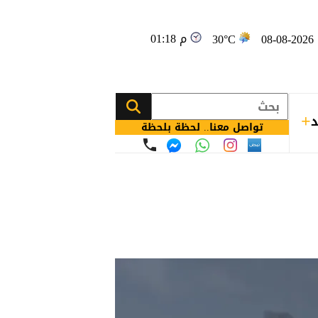
01:18 م
08
30°C
د
تواصل معنا.. لحظة بلحظة