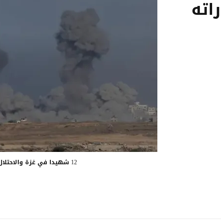
اته
12 شهيدا في غزة والاحتلال يواصل غاراته على القطاع