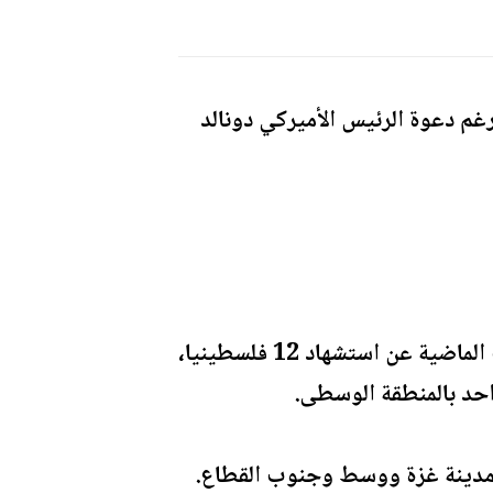
م دعوة الرئيس الأميركي دونالد
وأفادت مصادر طبية في مستشفيات غزة بأن الغارات الإسرائيلية أسفرت خلال الساعات الماضية عن استشهاد 12 فلسطينيا،
 مدينة غزة ووسط وجنوب القطاع.