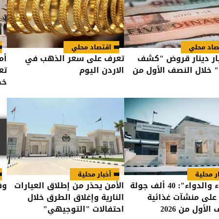
صاد محلي
اقتصاد محلي
مليار دينار قروض "كشف
تعرف على سعر الذهب في
أم
" خلال النصف الأول من
الاردن اليوم
تع
خط
ر محلية
أخبار محلية
"الغذاء والدواء": 40 ألف جولة
الأمن يحذر من إطلاق العيارات
وفي
 على منشآت غذائية
النارية وإغلاق الطرق خلال
الأول من 2026
احتفالات "التوجيهي"