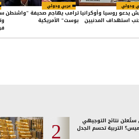
ي ودولي
عربي ودولي
ش يدعو روسيا وأوكرانيا
ترامب يهاجم صحيفة "واشنطن
نب استهداف المدنيين
بوست" الأمريكية
وت
فر
ستُعلن نتائج التوجيهي
ميس؟ التربية تحسم الجدل