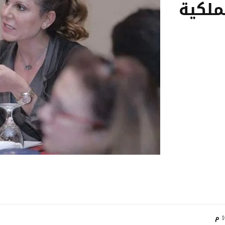
ملكية
م