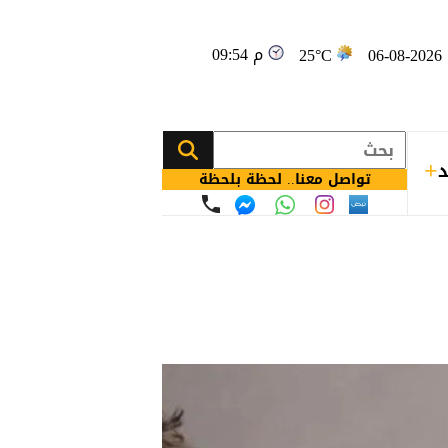
09:54 م
0
25°C
د
تواصل معنا.. لحظة بلحظة