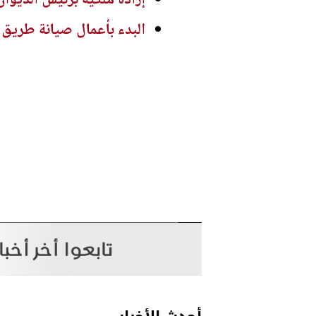
إرادة ملكية برئيس الديوا
البدء بأعمال صيانة طريق 