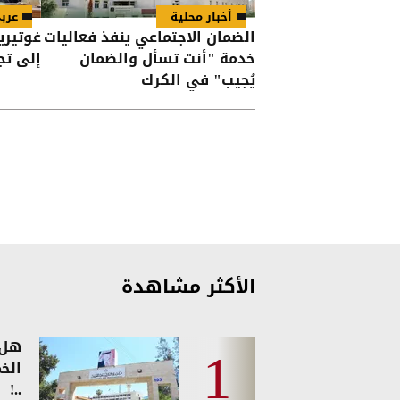
أخبار محلية
عرب
الضمان الاجتماعي ينفذ فعاليات
غوتيري
خدمة "أنت تسأل والضمان
إلى تج
يُجيب" في الكرك
الأكثر مشاهدة
هل 
الخ
..!