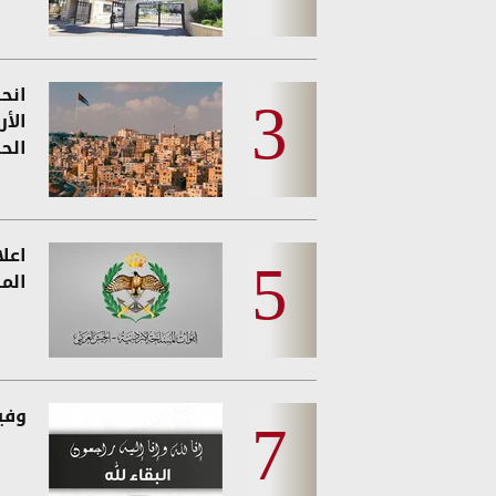
انحس
الأ
الحر
اعل
المس
وفيات 