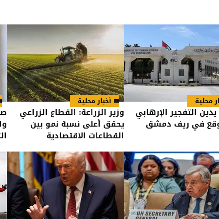
ر محلية
أخبار محلية
 يدين التفجير الإرهابي
وزير الزراعة: القطاع الزراعي
صد
وقع في ريف دمشق
يحقق أعلى نسبة نمو بين
وا
القطاعات الاقتصادية
في