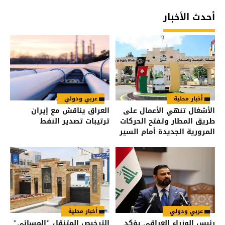
أحدث الأخبار
أخبار محلية
عربي ودولي
الأشغال تنهي الأعمال على
العراق يناقش مع إيران
طريق المطار وتفتح الحركات
ترتيبات تصدير النفط
المرورية الجديدة أمام السير
عربي ودولي
أخبار محلية
رئيس الوزراء العراقي يؤكد
الترخيص المتنقل "المسائي"