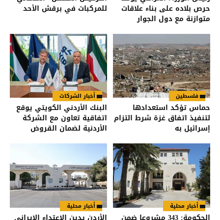
حرص بلاده على بناء علاقات
للمركبات في برقش الأحد
متوازنة مع دول الجوار
فلسطين
أخبار الشركات
حماس تؤكد استعدادها
البنك الأردني الكويتي يوقع
لتنفيذ اتفاق غزة شرط التزام
اتفاقية تعاون مع الشركة
إسرائيل به
الأردنية لضمان القروض
للانضمام إلى برنامج "الضمان
من أجل التوظيف"
أخبار محلية
أخبار محلية
الحكومة: 343 مشروعا ضمن
الأردن يدين الاعتداء الإيراني