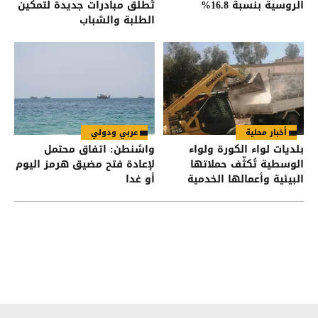
الروسية بنسبة 16.8%
تُطلق مبادرات جديدة لتمكين
الطلبة والشباب
أخبار محلية
عربي ودولي
بلديات لواء الكورة ولواء
واشنطن: اتفاق محتمل
الوسطية تُكثّف حملاتها
لإعادة فتح مضيق هرمز اليوم
البيئية وأعمالها الخدمية
أو غدا