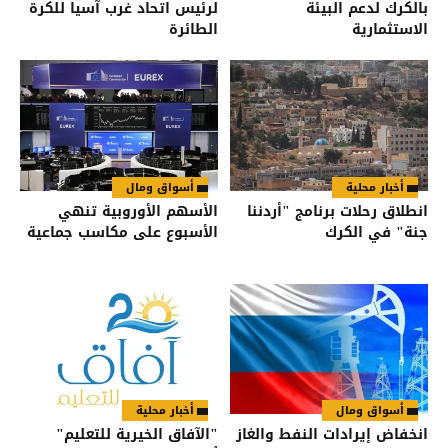
بالكرك لدعم البيئة
لرئيس اتحاد غرب آسيا للكرة
الاستثمارية
الطائرة
أخبار محلية
أسواق ومال
انطلاق رحلات برنامج "أردننا
الأسهم الأوروبية تنهي
جنة" في الكرك
الأسبوع على مكاسب جماعية
أسواق ومال
أخبار محلية
انخفاض إيرادات النفط والغاز
"الآفاق الخيرية للتعليم"