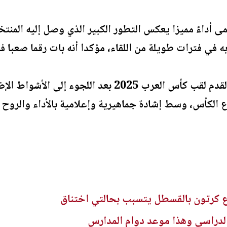
ى أداءً مميزا يعكس التطور الكبير الذي وصل إليه المن
في فترات طويلة من اللقاء، مؤكدا أنه بات رقما صعبا ف
وخسر المنتخب الوطني لكرة القدم لقب كأس العرب 2025 
لكأس، وسط إشادة جماهيرية وإعلامية بالأداء والروح ال
 كرتون بالقسطل يتسبب بحالتي اختناق
 الدراسي وهذا موعد دوام المدارس