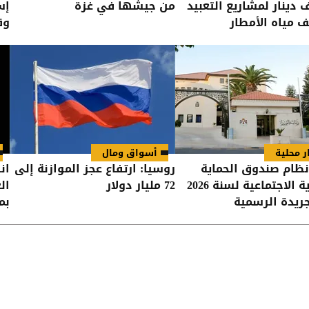
ألف دينار لمشاريع التعبيد
من جيشها في غزة
إس
 مياه الأمطار
وق
ر محلية
أسواق ومال
ظام صندوق الحماية
روسيا: ارتفاع عجز الموازنة إلى
ان
والرعاية الاجتماعية لسنة 2026
72 مليار دولار
ال
ريدة الرسمية
بمش