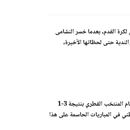
لكرة القدم، بعدما خسر النشامى
 في مباراة اتسمت بالإثارة والندية حتى لحظاتها الأخيرة،
وتستحضر هذه الخسارة ذكرى نهائي كأس آسيا قبل عامين، حين خسر النشامى اللقب أمام المنتخب القطري بنتيجة 3-1
ني في المباريات الحاسمة على هذا