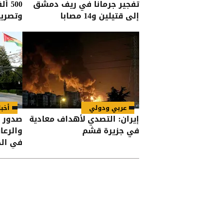
تفجير جرمانا في ريف دمشق
500 
إلى قتيلين و14 مصابا
وتصريف
عربي ودولي
أخبا
إيران: التصدي لأهداف معادية
صدور ن
في جزيرة قشم
في الج