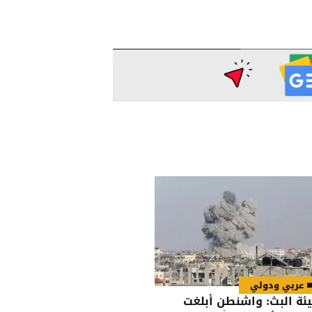
عربي ودولي
ئة البث: واشنطن أبلغت