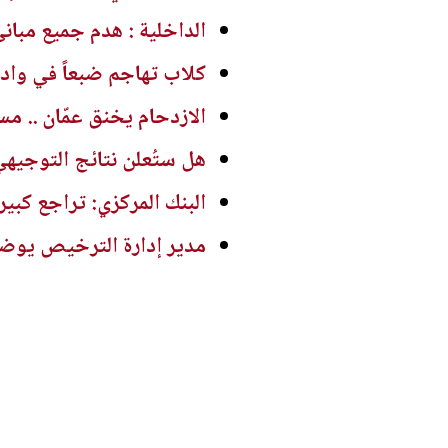
الداخلية : هدم جميع مباني فن
كلاب تهاجم ضبعاً في وادي
الازدحام يخنق عمّان .. م
هل ستُعلن نتائج التوجيهي
البنك المركزي: تراجع كبير 
مدير إدارة الترخيص يوضح