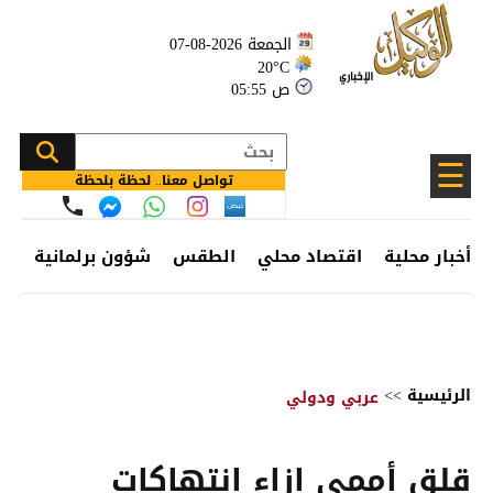
الجمعة 2026-08-07
20°C
05:55 ص
☰
تواصل معنا.. لحظة بلحظة
أخبار محلية
اقتصاد محلي
الطقس
شؤون برلمانية
وظ
الرئيسية
>>
عربي ودولي
قلق أممي إزاء انتهاكات