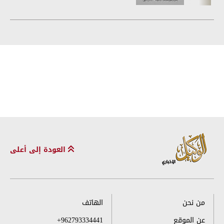
العودة إلى أعلى
من نحن
الهاتف
عن الموقع
+962793334441