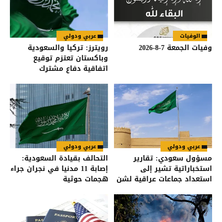
الوفيات
عربي ودولي
وفيات الجمعة 7-8-2026
رويترز: تركيا والسعودية
وباكستان تعتزم توقيع
اتفاقية دفاع مشترك
عربي ودولي
عربي ودولي
مسؤول سعودي: تقارير
التحالف بقيادة السعودية:
استخباراتية تشير إلى
إصابة 11 مدنيا في نجران جراء
استعداد جماعات عراقية لشن
هجمات حوثية
هجمات على السعودية