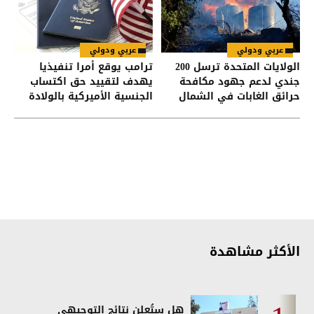
عربي ودولي
عربي ودولي
الولايات المتحدة ترسل 200
ترامب يوقع أمرا تنفيذيا
جندي لدعم جهود مكافحة
يهدف لتقييد حق اكتساب
حرائق الغابات في الشمال
الجنسية الأميركية بالولادة
الغربي
الأكثر مشاهدة
هل ستُعلن نتائج التوجيهي