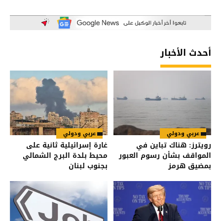
أحدث الأخبار
عربي ودولي
عربي ودولي
رويترز: هناك تباين في
غارة إسرائيلية ثانية على
المواقف بشأن رسوم العبور
محيط بلدة البرج الشمالي
بمضيق هرمز
بجنوب لبنان