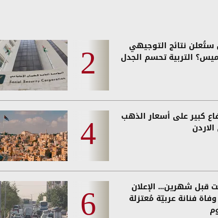
ستُعلن نتائج التوجيهي
ميس؟ التربية تحسم الجدل
فاع كبير على أسعار الذهب
الاردن
ت قبل شهرين... الإعلان
فاة فنانة عربيّة مُعتزلة
وم