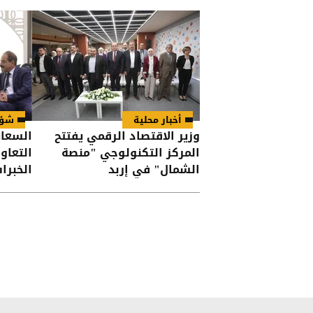
أخبار محلية
شؤو
وزير الاقتصاد الرقمي يفتتح
السعاي
المركز التكنولوجي "منصة
التعاو
الشمال" في إربد
الخبرا