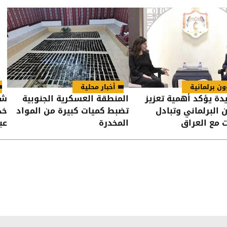
ن برلمانية
أخبار محلية
دة يؤكد أهمية تعزيز
المنطقة العسكرية الجنوبية
شر
ن البرلماني وتبادل
تضبط كميات كبيرة من المواد
خد
ت مع العراق
المخدرة
عب
مع