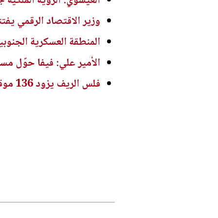
العيسوي: الرؤية الملكية ج
وزير الاقتصاد الرقمي يفت
المنطقة العسكرية الجنوبي
الأمير علي: فيفا حوّل مستح
فلس الريف يزود 136 موقعاً ومنزلاً بالكهرباء خلال تموز بكلفة تجاوزت نصف مليون دينار