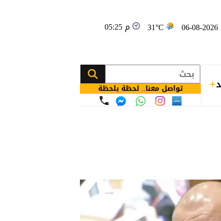
05:25 م
0
31°C
د
تواصل معنا.. لحظة بلحظة