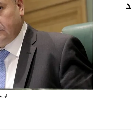
د
أرشي