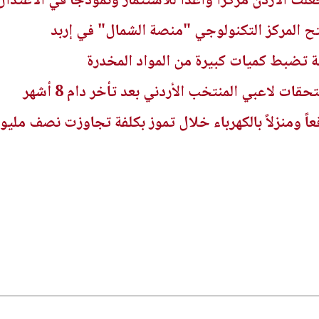
علت الأردن مركزا واعدا للاستثمار ونموذجا في الاعتدال
تح المركز التكنولوجي "منصة الشمال" في إربد
ة تضبط كميات كبيرة من المواد المخدرة
قات لاعبي المنتخب الأردني بعد تأخر دام 8 أشهر