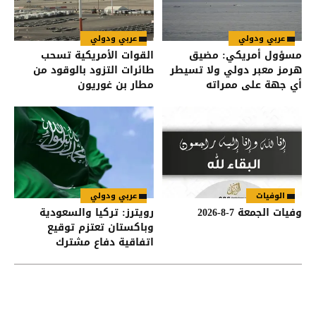
عربي ودولي
عربي ودولي
مسؤول أمريكي: مضيق
القوات الأمريكية تسحب
هرمز معبر دولي ولا تسيطر
طائرات التزود بالوقود من
أي جهة على ممراته
مطار بن غوريون
الوفيات
عربي ودولي
وفيات الجمعة 7-8-2026
رويترز: تركيا والسعودية
وباكستان تعتزم توقيع
اتفاقية دفاع مشترك