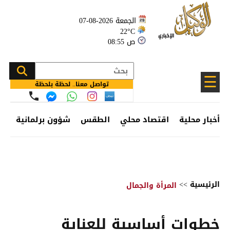
الجمعة 2026-08-07
22°C
08:55 ص
☰
تواصل معنا.. لحظة بلحظة
أخبار محلية
اقتصاد محلي
الطقس
شؤون برلمانية
وظ
الرئيسية
>>
المرأة والجمال
خطوات أساسية للعناية