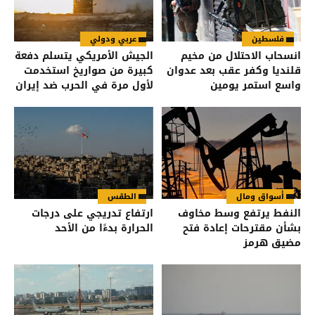
فلسطين
عربي ودولي
انسحاب الاحتلال من مخيم
الجيش الأمريكي يتسلم دفعة
قلنديا وكفر عقب بعد عدوان
كبيرة من صواريخ استخدمت
واسع استمر يومين
لأول مرة في الحرب ضد إيران
أسواق ومال
الطقس
النفط يرتفع وسط مخاوف
ارتفاع تدريجي على درجات
بشأن مقترحات إعادة فتح
الحرارة بدءًا من الأحد
مضيق هرمز