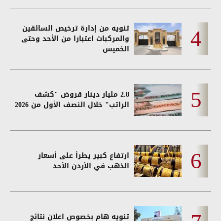
تنويه من إدارة ترخيص السائقين
والمركبات اعتبارا من الأحد وحتى
الخميس
2.8 مليار دينار قروض "كشف
الراتب" خلال النصف الأول من 2026
ارتفاع كبير يطرأ على أسعار
الذهب في الأردن الأحد
تنويه هام بخصوص اعلان نتائج