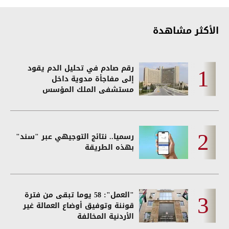
الأكثر مشاهدة
رقم صادم في تحليل الدم يقود
إلى مفاجأة مدوية داخل
مستشفى الملك المؤسس
رسميا.. نتائج التوجيهي عبر "سند"
بهذه الطريقة
"العمل": 58 يوما تبقى من فترة
قوننة وتوفيق أوضاع العمالة غير
الأردنية المخالفة