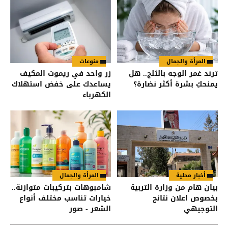
المرأة والجمال
منوعات
ترند غمر الوجه بالثلج.. هل
زر واحد في ريموت المكيف
يمنحكِ بشرة أكثر نضارة؟
يساعدك على خفض استهلاك
الكهرباء
أخبار محلية
المرأة والجمال
بيان هام من وزارة التربية
شامبوهات بتركيبات متوازنة..
بخصوص اعلان نتائج
خيارات تناسب مختلف أنواع
التوجيهي
الشعر - صور