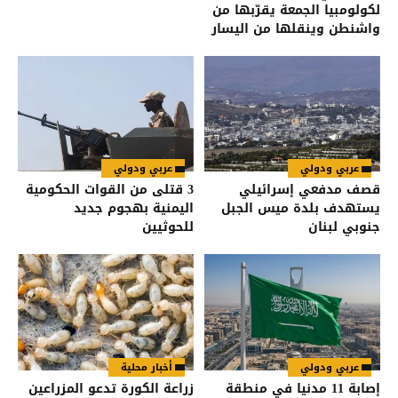
لكولومبيا الجمعة يقرّبها من
واشنطن وينقلها من اليسار
إلى اليمين
عربي ودولي
عربي ودولي
قصف مدفعي إسرائيلي
3 قتلى من القوات الحكومية
يستهدف بلدة ميس الجبل
اليمنية بهجوم جديد
جنوبي لبنان
للحوثيين
عربي ودولي
أخبار محلية
إصابة 11 مدنيا في منطقة
زراعة الكورة تدعو المزراعين