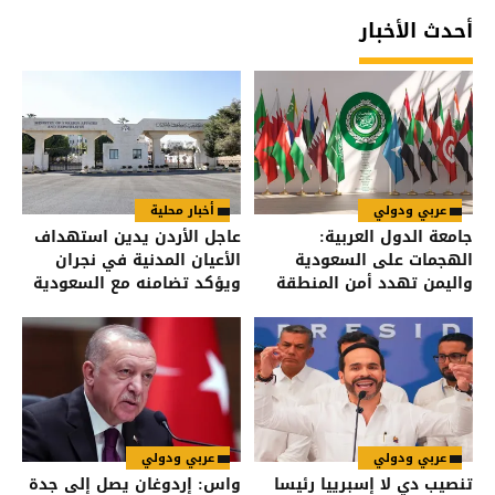
أحدث الأخبار
عربي ودولي
أخبار محلية
جامعة الدول العربية:
عاجل الأردن يدين استهداف
الهجمات على السعودية
الأعيان المدنية في نجران
واليمن تهدد أمن المنطقة
ويؤكد تضامنه مع السعودية
عربي ودولي
عربي ودولي
تنصيب دي لا إسبرييا رئيسا
واس: إردوغان يصل إلى جدة